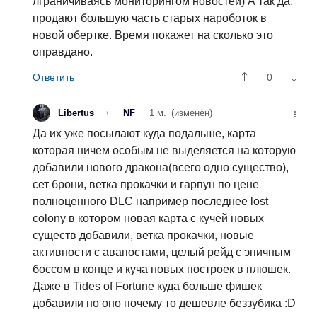
лграничиваясь мониторингом новостей) А так да,
продают большую часть старых нароботок в
новой обертке. Время покажет на сколько это
оправдано.
0
Libertus
_NF_
1 м.
(изменён)
Да их уже посылают куда подальше, карта
которая ничем особым не выделяется на которую
добавили нового дракона(всего одно существо),
сет брони, ветка прокачки и гарпун по цене
полноценного DLC например последнее lost
colony в котором новая карта с кучей новых
существ добавили, ветка прокачки, новые
активности с авапостами, целый рейд с эпичным
боссом в конце и куча новых построек в плюшек.
Даже в Tides of Fortune куда больше фишек
добавили но оно почему то дешевле беззубика :D