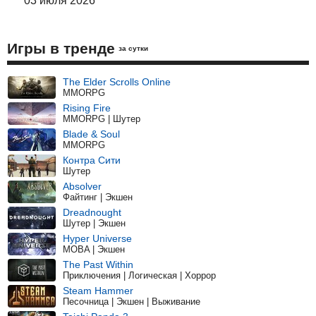
03 июля 2026
Игры в тренде
за сутки
The Elder Scrolls Online
MMORPG
Rising Fire
MMORPG | Шутер
Blade & Soul
MMORPG
Контра Сити
Шутер
Absolver
Файтинг | Экшен
Dreadnought
Шутер | Экшен
Hyper Universe
MOBA | Экшен
The Past Within
Приключения | Логическая | Хоррор
Steam Hammer
Песочница | Экшен | Выживание