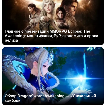
Главное с презентации MMORPG Eclipse: The
Awakening: монетизация, PvP, экономика и сроки
релиза
Обзор DragonSword: Awakening — «Уникальный
камбэк»