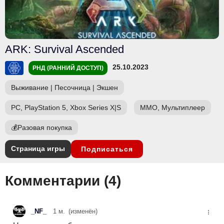
ARK: Survival Ascended
25.10.2023
РНД (РАННИЙ ДОСТУП)
Выживание
|
Песочница
|
Экшен
PC, PlayStation 5, Xbox Series X|S
ММО, Мультиплеер
💰
Разовая покупка
Страница игры
Подписаться
Комментарии (
4
)
_NF_
1 м.
(изменён)