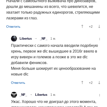
Начали с самобытного выживача про динозавров,
дошли до мешанины из всего, что шевелится, не
хватает только радужных единорогов, стреляющими
лазерами из глаз.
+2
Libertus
_NF_
1 м.
Практически с самого начала вводили подобную
хрень, первое же dlc вышедшее в 2016г ввело в
игру виверн и големов а позже в это же dlc
добавили фениксов.
Меня больше шокирует их ценообразование на
новые dlc
+2
_NF_
Libertus
1 м.
Ужас. Хорошо что не доиграл до этого момента,