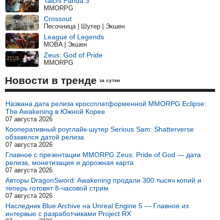
Taichi Panda 3
MMORPG
Crossout
Песочница | Шутер | Экшен
League of Legends
MOBA | Экшен
Zeus: God of Pride
MMORPG
Новости в тренде
за сутки
Названа дата релиза кроссплатформенной MMORPG Eclipse:
The Awakening в Южной Корее
07 августа 2026
Кооперативный роуглайк-шутер Serious Sam: Shatterverse
обзавелся датой релиза
07 августа 2026
Главное с презентации MMORPG Zeus: Pride of God — дата
релиза, монетизация и дорожная карта
07 августа 2026
Авторы DragonSword: Awakening продали 300 тысяч копий и
теперь готовят 8-часовой стрим
07 августа 2026
Наследник Blue Archive на Unreal Engine 5 — Главное из
интервью с разработчиками Project RX