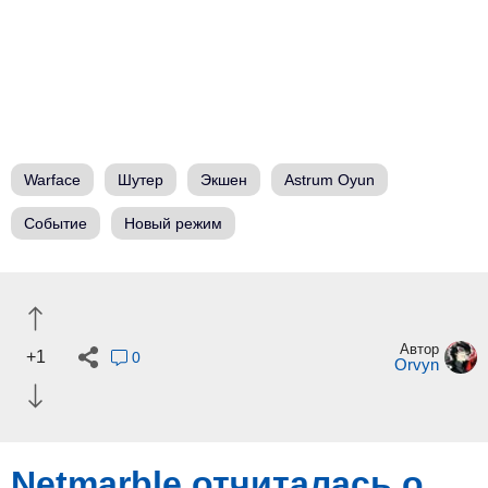
Warface
Шутер
Экшен
Astrum Oyun
Событие
Новый режим
Автор
+1
0
Orvyn
Netmarble отчиталась о