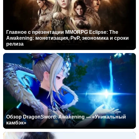
Главное с презентации MMORPG Eclipse: The
Awakening: монетизация, PvP, экономика и сроки
релиза
Обзор DragonSword: Awakening — «Уникальный
камбэк»