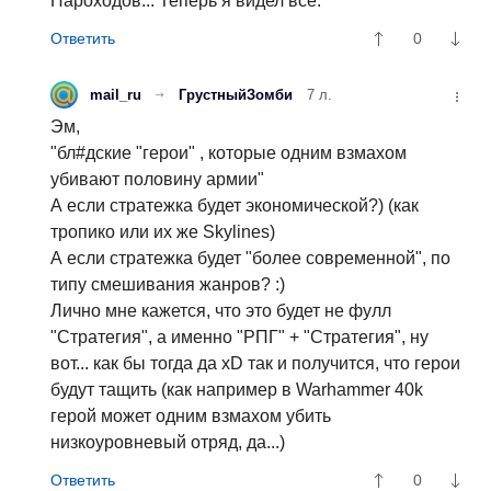
Пароходов... Теперь я видел все.
0
mail_ru
ГрустныйЗомби
7 л.
Эм,
"бл#дские "герои" , которые одним взмахом
убивают половину армии"
А если стратежка будет экономической?) (как
тропико или их же Skylines)
А если стратежка будет "более современной", по
типу смешивания жанров? :)
Лично мне кажется, что это будет не фулл
"Стратегия", а именно "РПГ" + "Стратегия", ну
вот... как бы тогда да xD так и получится, что герои
будут тащить (как например в Warhammer 40k
герой может одним взмахом убить
низкоуровневый отряд, да...)
0