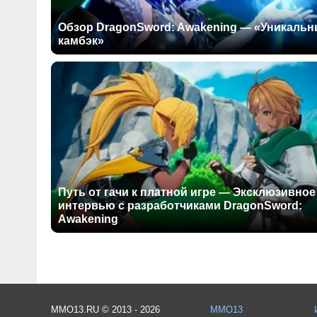
Обзор DragonSword: Awakening — «Уникаль
камбэк»
Путь от гачи к платной игре — Эксклюзивное
интервью с разработчиками DragonSword:
Awakening
MMO13.RU © 2013 - 2026
MMO13