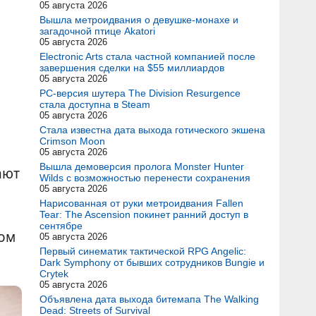
05 августа 2026
Вышла метроидвания о девушке-монахе и
загадочной птице Akatori
05 августа 2026
Electronic Arts стала частной компанией после
завершения сделки на $55 миллиардов
05 августа 2026
PC-версия шутера The Division Resurgence
стала доступна в Steam
05 августа 2026
Стала известна дата выхода готического экшена
Crimson Moon
05 августа 2026
Вышла демоверсия пролога Monster Hunter
ают
Wilds с возможностью перенести сохранения
05 августа 2026
Нарисованная от руки метроидвания Fallen
Tear: The Ascension покинет ранний доступ в
сентябре
ном
05 августа 2026
Первый синематик тактической RPG Angelic:
Dark Symphony от бывших сотрудников Bungie и
Crytek
05 августа 2026
Объявлена дата выхода битемапа The Walking
Dead: Streets of Survival