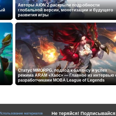
Авторы AION 2 раскрыли подробности
ный
глобальной версии, монетизации и будущего
развития игры
Статус MMORPG, подход к балансу и успех
режима ARAM «Хаос» — Главное из интервью 
разработчиками MOBA League of Legends
Не теряйся! Подписывайся
Использование материалов