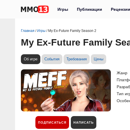
Игры
Публикации
Рецензи
Главная
/
Игры
/
My Ex-Future Family Season 2
My Ex-Future Family Se
Об игре
События
Требования
Цены
Жанр
Платф
Разраб
Тип иг
Особе
ПОДПИСАТЬСЯ
НАПИСАТЬ