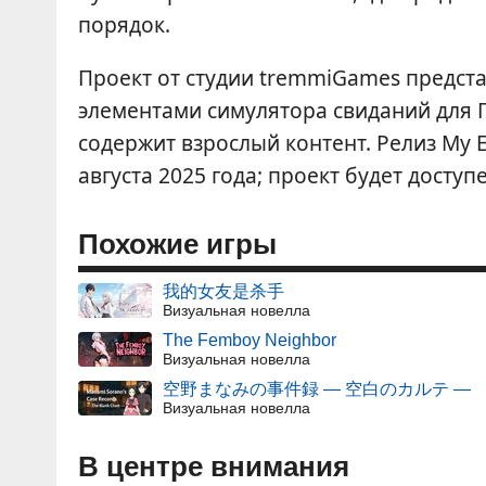
порядок.
Проект от студии tremmiGames предста
элементами симулятора свиданий для 
содержит взрослый контент. Релиз My E
августа 2025 года; проект будет досту
Похожие игры
我的女友是杀手
Визуальная новелла
The Femboy Neighbor
Визуальная новелла
空野まなみの事件録 ― 空白のカルテ ―
Визуальная новелла
В центре внимания