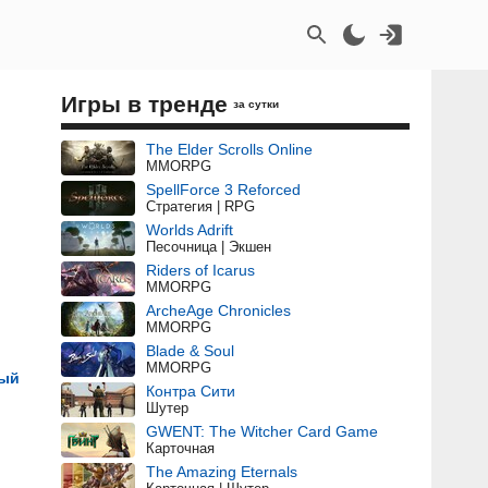
Игры в тренде
за сутки
The Elder Scrolls Online
MMORPG
SpellForce 3 Reforced
Стратегия | RPG
Worlds Adrift
Песочница | Экшен
Riders of Icarus
MMORPG
ArcheAge Chronicles
MMORPG
Blade & Soul
MMORPG
ный
Контра Сити
Шутер
GWENT: The Witcher Card Game
Карточная
The Amazing Eternals