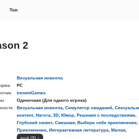
и
Топ
ason 2
Визуальная новелла
орма
PC
отчик
tremmiGames
ры
Одиночная
(
Для одного игрока
)
нности
Визуальная новелла
,
Симулятор свиданий
,
Сексуаль
контент
,
Нагота
,
3D
,
Юмор
,
Решения с последствиями
,
Глубокий сюжет
,
Смешная
,
Выбери себе приключение
,
Приключение
,
Интерактивная литература
,
Милая
,
ещё (9)