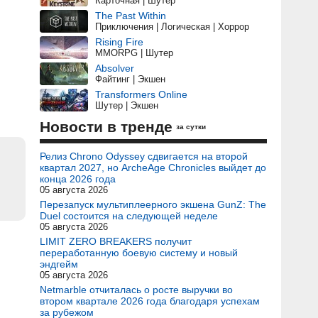
Карточная | Шутер
The Past Within
Приключения | Логическая | Хоррор
Rising Fire
MMORPG | Шутер
Absolver
Файтинг | Экшен
Transformers Online
Шутер | Экшен
Новости в тренде
за сутки
Релиз Chrono Odyssey сдвигается на второй
квартал 2027, но ArcheAge Chronicles выйдет до
конца 2026 года
05 августа 2026
Перезапуск мультиплеерного экшена GunZ: The
Duel состоится на следующей неделе
05 августа 2026
LIMIT ZERO BREAKERS получит
переработанную боевую систему и новый
эндгейм
05 августа 2026
Netmarble отчиталась о росте выручки во
втором квартале 2026 года благодаря успехам
за рубежом