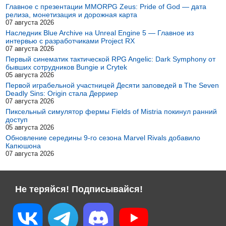
Главное с презентации MMORPG Zeus: Pride of God — дата
релиза, монетизация и дорожная карта
07 августа 2026
Наследник Blue Archive на Unreal Engine 5 — Главное из
интервью с разработчиками Project RX
07 августа 2026
Первый синематик тактической RPG Angelic: Dark Symphony от
бывших сотрудников Bungie и Crytek
05 августа 2026
Первой играбельной участницей Десяти заповедей в The Seven
Deadly Sins: Origin стала Дерриер
07 августа 2026
Пиксельный симулятор фермы Fields of Mistria покинул ранний
доступ
05 августа 2026
Обновление середины 9-го сезона Marvel Rivals добавило
Капюшона
07 августа 2026
Не теряйся! Подписывайся!