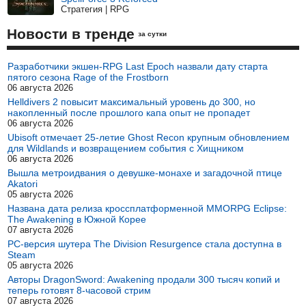
Стратегия | RPG
Новости в тренде
за сутки
Разработчики экшен-RPG Last Epoch назвали дату старта
пятого сезона Rage of the Frostborn
06 августа 2026
Helldivers 2 повысит максимальный уровень до 300, но
накопленный после прошлого капа опыт не пропадет
06 августа 2026
Ubisoft отмечает 25-летие Ghost Recon крупным обновлением
для Wildlands и возвращением события с Хищником
06 августа 2026
Вышла метроидвания о девушке-монахе и загадочной птице
Akatori
05 августа 2026
Названа дата релиза кроссплатформенной MMORPG Eclipse:
The Awakening в Южной Корее
07 августа 2026
PC-версия шутера The Division Resurgence стала доступна в
Steam
05 августа 2026
Авторы DragonSword: Awakening продали 300 тысяч копий и
теперь готовят 8-часовой стрим
07 августа 2026