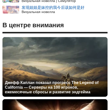
Визуальная новелла | Симулятор
发现姐姐是妹控的我今后该如何是好
Визуальная новелла
В центре внимания
Джефф Каплан показал прогресс The Legend of
California — Серверы на 100 игроков,
ежемесячные сбросы и развитие эндгейма