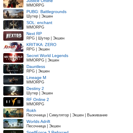
Justice Online
MMORPG
PUBG: Battlegrounds
Шутер | Экшен
SOL: enchant
MMORPG
Next RP
RPG | Шутер | Экшен
KRITIKA: ZERO
RPG | Экшен
Secret World Legends
MMORPG | Экшен
Dauntless
RPG | Экшен
Lineage M
MMORPG
Destiny 2
Шутер | Экшен
RF Online 2
MMORPG
Rokh
Песочница | Симулятор | Экшен | Выживание
Worlds Adrift
Песочница | Экшен
SpellForce 3 Reforced