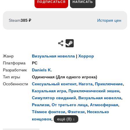
ПОДПИСАТЬСЯ
НАПИСАТЬ
Steam
385 ₽
История цен
Жанр
Визуальная новелла
|
Хоррор
Платформа
PC
Разработчик
Daniels K.
Тип игры
Одиночная
(
Для одного игрока
)
Особенности
Сексуальный контент
,
Нагота
,
Приключение
,
Казуальная игра
,
Приключенческий экшен
,
Симулятор свиданий
,
Визуальная новелла
,
Реализм
,
От третьего лица
,
Атмосферная
,
Тёмное фэнтези
,
Фэнтези
,
Несколько
концовок
,
ещё (8)