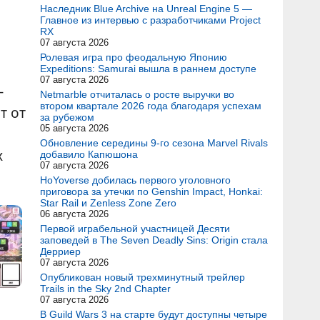
Наследник Blue Archive на Unreal Engine 5 —
Главное из интервью с разработчиками Project
RX
07 августа 2026
Ролевая игра про феодальную Японию
Expeditions: Samurai вышла в раннем доступе
07 августа 2026
-
Netmarble отчиталась о росте выручки во
втором квартале 2026 года благодаря успехам
т от
за рубежом
05 августа 2026
Обновление середины 9-го сезона Marvel Rivals
х
добавило Капюшона
07 августа 2026
HoYoverse добилась первого уголовного
приговора за утечки по Genshin Impact, Honkai:
Star Rail и Zenless Zone Zero
06 августа 2026
Первой играбельной участницей Десяти
заповедей в The Seven Deadly Sins: Origin стала
Дерриер
07 августа 2026
Опубликован новый трехминутный трейлер
Trails in the Sky 2nd Chapter
07 августа 2026
В Guild Wars 3 на старте будут доступны четыре