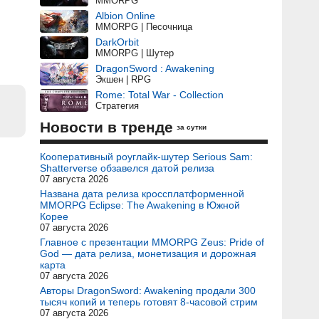
MMORPG
Albion Online
MMORPG | Песочница
DarkOrbit
MMORPG | Шутер
DragonSword : Awakening
Экшен | RPG
Rome: Total War - Collection
Стратегия
Новости в тренде
за сутки
Кооперативный роуглайк-шутер Serious Sam:
Shatterverse обзавелся датой релиза
07 августа 2026
Названа дата релиза кроссплатформенной
MMORPG Eclipse: The Awakening в Южной
Корее
07 августа 2026
Главное с презентации MMORPG Zeus: Pride of
God — дата релиза, монетизация и дорожная
карта
07 августа 2026
Авторы DragonSword: Awakening продали 300
тысяч копий и теперь готовят 8-часовой стрим
07 августа 2026