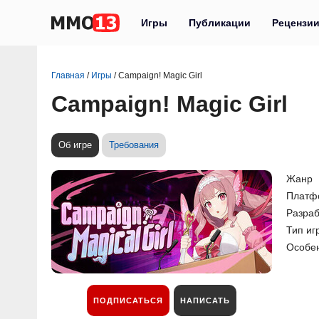
Игры
Публикации
Рецензи
Главная
/
Игры
/
Campaign! Magic Girl
Campaign! Magic Girl
Об игре
Требования
Жанр
Платф
Разраб
Тип иг
Особе
ПОДПИСАТЬСЯ
НАПИСАТЬ