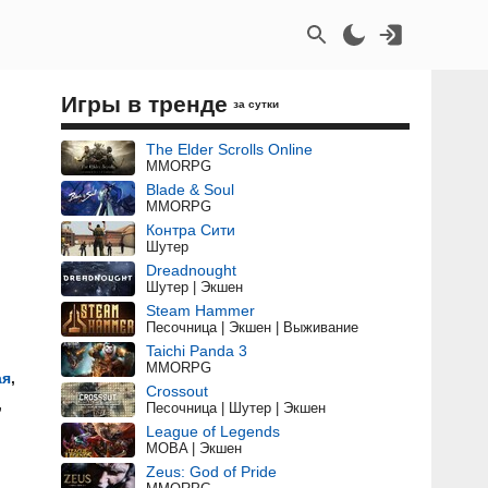
Игры в тренде
за сутки
The Elder Scrolls Online
MMORPG
Blade & Soul
MMORPG
Контра Сити
Шутер
Dreadnought
Шутер | Экшен
Steam Hammer
Песочница | Экшен | Выживание
Taichi Panda 3
MMORPG
ая
,
Crossout
,
Песочница | Шутер | Экшен
League of Legends
MOBA | Экшен
Zeus: God of Pride