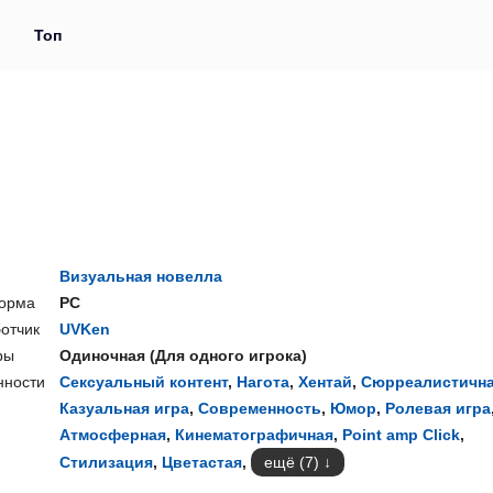
и
Топ
Визуальная новелла
орма
PC
отчик
UVKen
ры
Одиночная
(
Для одного игрока
)
нности
Сексуальный контент
,
Нагота
,
Хентай
,
Сюрреалистичн
Казуальная игра
,
Современность
,
Юмор
,
Ролевая игра
Атмосферная
,
Кинематографичная
,
Point amp Click
,
Стилизация
,
Цветастая
,
ещё (7)