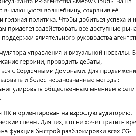
онсультанта PR-агентства «Meow Cloud». Ваша 
ю выдающуюся волшебницу, сохранив её
 и грязная политика. Чтобы добиться успеха и 
ам придется задействовать все доступные рыча
о поддержки влиятельного руководства агентст
имулятора управления и визуальной новеллы. 
исание героини, проводить дебаты,
ться с Сердечными Демонами. Для продвижен
льзовать и более неоднозначные методы:
анипулировать общественным мнением в сети
.
я ПК и ориентирован на взрослую аудиторию,
ские сцены. Для тех, кто не хочет тратить вр
ена функция быстрой разблокировки всех CG-