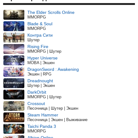
The Elder Scrolls Online
MMORPG
Blade & Soul
MMORPG
Контра Сити
Шутер
Rising Fire
MMORPG | Шутер
Hyper Universe
MOBA | Экшен
DragonSword : Awakening
Экшен | RPG
Dreadnought
Шутер | Экшен
DarkOrbit
MMORPG | Шутер
Crossout
Песочница | Шутер | Экшен
Steam Hammer
Песочница | Экшен | Выживание
Taichi Panda 3
MMORPG
Albion Online