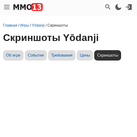
Главная
/
Игры
/
Yōdanji
/
Скриншоты
Скриншоты Yōdanji
Об игре
События
Требования
Цены
Скриншоты