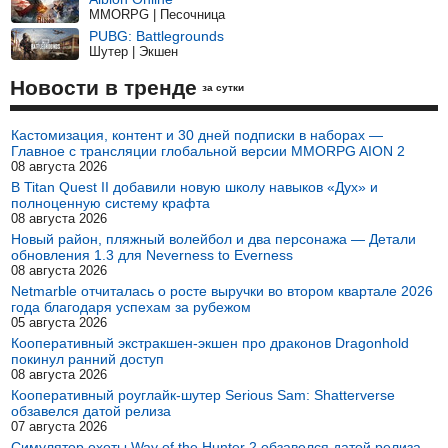
MMORPG | Песочница
PUBG: Battlegrounds
Шутер | Экшен
Новости в тренде
за сутки
Кастомизация, контент и 30 дней подписки в наборах —
Главное с трансляции глобальной версии MMORPG AION 2
08 августа 2026
В Titan Quest II добавили новую школу навыков «Дух» и
полноценную систему крафта
08 августа 2026
Новый район, пляжный волейбол и два персонажа — Детали
обновления 1.3 для Neverness to Everness
08 августа 2026
Netmarble отчиталась о росте выручки во втором квартале 2026
года благодаря успехам за рубежом
05 августа 2026
Кооперативный экстракшен-экшен про драконов Dragonhold
покинул ранний доступ
08 августа 2026
Кооперативный роуглайк-шутер Serious Sam: Shatterverse
обзавелся датой релиза
07 августа 2026
Симулятор охоты Way of the Hunter 2 обзавелся датой релиза