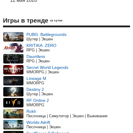
12 мая 2020
Игры в тренде
за сутки
PUBG: Battlegrounds
Шутер | Экшен
KRITIKA: ZERO
RPG | Экшен
Dauntless
RPG | Экшен
Secret World Legends
MMORPG | Экшен
Lineage M
MMORPG
Destiny 2
Шутер | Экшен
RF Online 2
MMORPG
Rokh
Песочница | Симулятор | Экшен | Выживание
Worlds Adrift
Песочница | Экшен