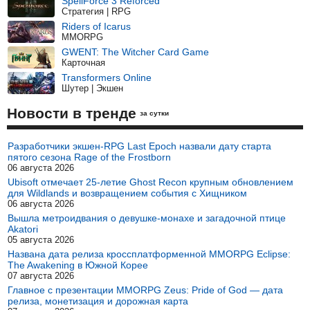
SpellForce 3 Reforced
Стратегия | RPG
Riders of Icarus
MMORPG
GWENT: The Witcher Card Game
Карточная
Transformers Online
Шутер | Экшен
Новости в тренде
за сутки
Разработчики экшен-RPG Last Epoch назвали дату старта
пятого сезона Rage of the Frostborn
06 августа 2026
Ubisoft отмечает 25-летие Ghost Recon крупным обновлением
для Wildlands и возвращением события с Хищником
06 августа 2026
Вышла метроидвания о девушке-монахе и загадочной птице
Akatori
05 августа 2026
Названа дата релиза кроссплатформенной MMORPG Eclipse:
The Awakening в Южной Корее
07 августа 2026
Главное с презентации MMORPG Zeus: Pride of God — дата
релиза, монетизация и дорожная карта