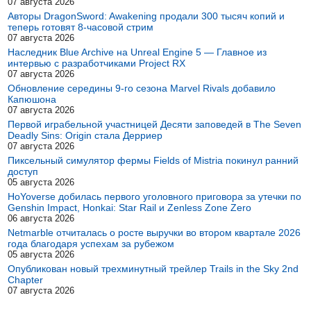
07 августа 2026
Авторы DragonSword: Awakening продали 300 тысяч копий и
теперь готовят 8-часовой стрим
07 августа 2026
Наследник Blue Archive на Unreal Engine 5 — Главное из
интервью с разработчиками Project RX
07 августа 2026
Обновление середины 9-го сезона Marvel Rivals добавило
Капюшона
07 августа 2026
Первой играбельной участницей Десяти заповедей в The Seven
Deadly Sins: Origin стала Дерриер
07 августа 2026
Пиксельный симулятор фермы Fields of Mistria покинул ранний
доступ
05 августа 2026
HoYoverse добилась первого уголовного приговора за утечки по
Genshin Impact, Honkai: Star Rail и Zenless Zone Zero
06 августа 2026
Netmarble отчиталась о росте выручки во втором квартале 2026
года благодаря успехам за рубежом
05 августа 2026
Опубликован новый трехминутный трейлер Trails in the Sky 2nd
Chapter
07 августа 2026