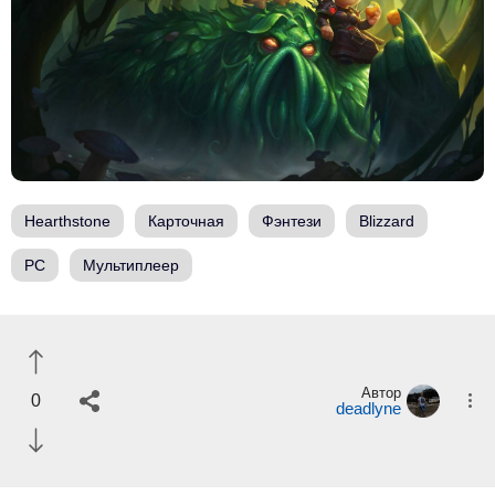
Hearthstone
Карточная
Фэнтези
Blizzard
PC
Мультиплеер
Автор
0
deadlyne