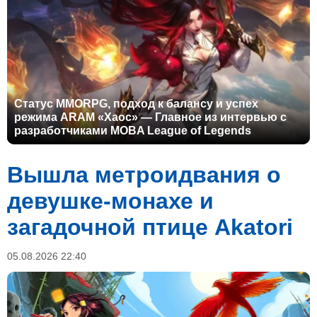
Статус MMORPG, подход к балансу и успех
режима ARAM «Хаос» — Главное из интервью с
разработчиками MOBA League of Legends
Вышла метроидвания о
девушке-монахе и
загадочной птице Akatori
05.08.2026 22:40