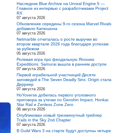
Наследник Blue Archive на Unreal Engine 5 —
Главное из интервью с разработчиками Project
RX
07 августа 2026
Обновление середины 9-го сезона Marvel Rivals
добавило Капюшона
07 августа 2026
Netmarble отчиталась о росте выручки во
втором квартале 2026 года благодаря успехам
за рубежом
05 августа 2026
Ролевая игра про феодальную Японию
Expeditions: Samurai вышла в раннем доступе
07 августа 2026
Первой играбельной участницей Десяти
заповедей в The Seven Deadly Sins: Origin стала
Дерриер
07 августа 2026
HoYoverse добилась первого уголовного
приговора за утечки по Genshin Impact, Honkai:
Star Rail и Zenless Zone Zero
06 августа 2026
Опубликован новый трехминутный трейлер
Trails in the Sky 2nd Chapter
07 августа 2026
В Guild Wars 3 на старте будут доступны четыре