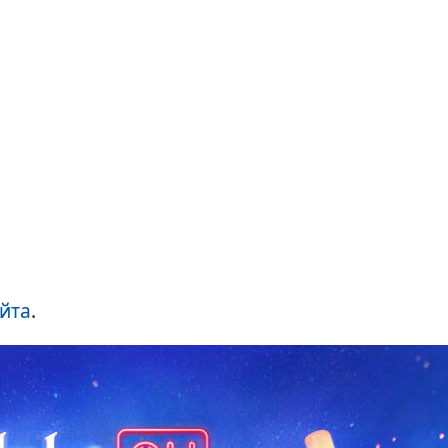
йта
.