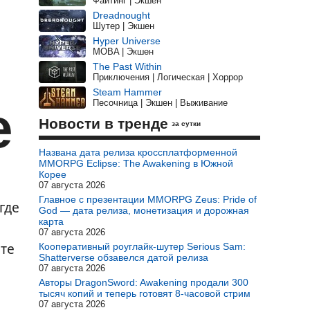
Файтинг | Экшен
Dreadnought
Шутер | Экшен
Hyper Universe
MOBA | Экшен
The Past Within
Приключения | Логическая | Хоррор
Steam Hammer
е
Песочница | Экшен | Выживание
Новости в тренде
за сутки
Названа дата релиза кроссплатформенной
MMORPG Eclipse: The Awakening в Южной
Корее
07 августа 2026
Главное с презентации MMORPG Zeus: Pride of
где
God — дата релиза, монетизация и дорожная
карта
07 августа 2026
те
Кооперативный роуглайк-шутер Serious Sam:
Shatterverse обзавелся датой релиза
07 августа 2026
Авторы DragonSword: Awakening продали 300
тысяч копий и теперь готовят 8-часовой стрим
07 августа 2026