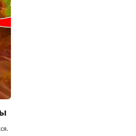
ны
ся.