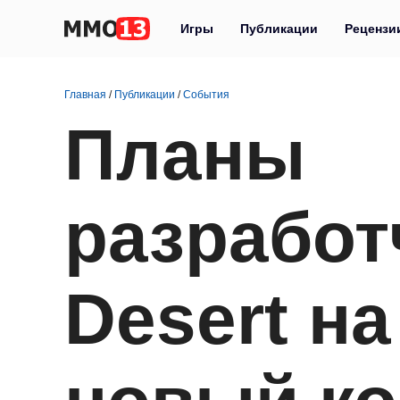
Игры
Публикации
Рецензи
Главная
/
Публикации
/
События
Планы
разработ
Desert на