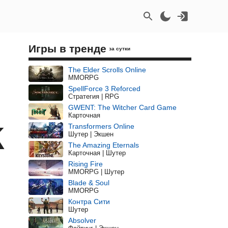
Игры в тренде
за сутки
The Elder Scrolls Online
MMORPG
SpellForce 3 Reforced
Стратегия | RPG
GWENT: The Witcher Card Game
Карточная
k
Transformers Online
Шутер | Экшен
The Amazing Eternals
Карточная | Шутер
Rising Fire
MMORPG | Шутер
Blade & Soul
MMORPG
Контра Сити
Шутер
Absolver