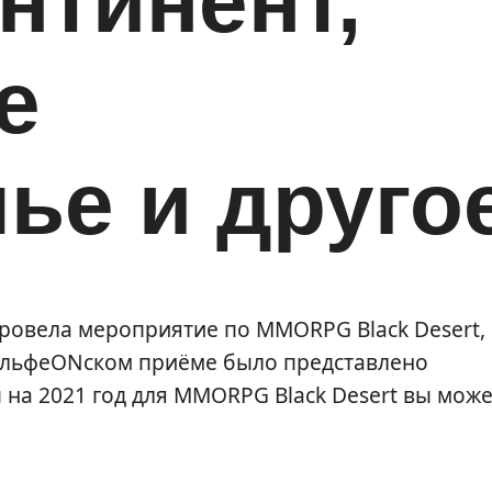
нтинент,
е
ье и друго
провела мероприятие по MMORPG Black Desert, 
КальфеONском приёме было представлено
на 2021 год для MMORPG Black Desert вы може