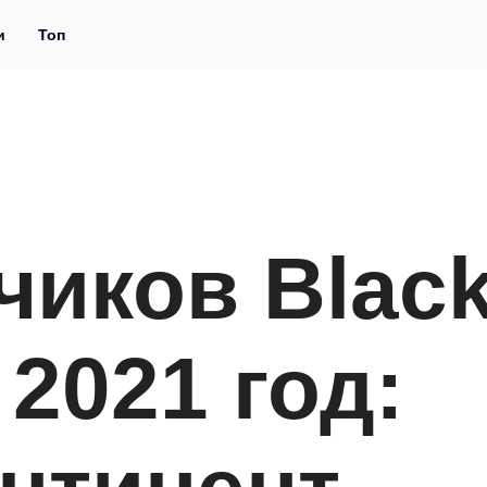
и
Топ
чиков Blac
 2021 год: