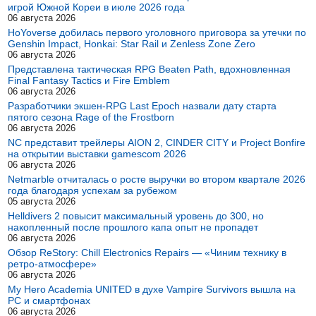
игрой Южной Кореи в июле 2026 года
06 августа 2026
HoYoverse добилась первого уголовного приговора за утечки по
Genshin Impact, Honkai: Star Rail и Zenless Zone Zero
06 августа 2026
Представлена тактическая RPG Beaten Path, вдохновленная
Final Fantasy Tactics и Fire Emblem
06 августа 2026
Разработчики экшен-RPG Last Epoch назвали дату старта
пятого сезона Rage of the Frostborn
06 августа 2026
NC представит трейлеры AION 2, CINDER CITY и Project Bonfire
на открытии выставки gamescom 2026
06 августа 2026
Netmarble отчиталась о росте выручки во втором квартале 2026
года благодаря успехам за рубежом
05 августа 2026
Helldivers 2 повысит максимальный уровень до 300, но
накопленный после прошлого капа опыт не пропадет
06 августа 2026
Обзор ReStory: Chill Electronics Repairs — «Чиним технику в
ретро-атмосфере»
06 августа 2026
My Hero Academia UNITED в духе Vampire Survivors вышла на
PC и смартфонах
06 августа 2026