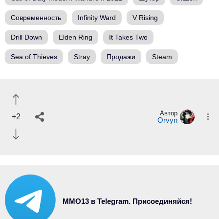
Современность
Infinity Ward
V Rising
Drill Down
Elden Ring
It Takes Two
Sea of Thieves
Stray
Продажи
Steam
Автор
+2
Orvyn
MMO13 в Telegram. Присоединяйся!