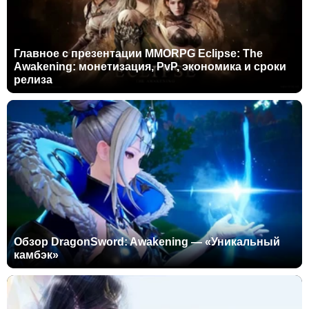
Главное с презентации MMORPG Eclipse: The
Awakening: монетизация, PvP, экономика и сроки
релиза
Обзор DragonSword: Awakening — «Уникальный
камбэк»