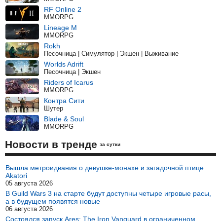
RF Online 2
MMORPG
Lineage M
MMORPG
Rokh
Песочница | Симулятор | Экшен | Выживание
Worlds Adrift
Песочница | Экшен
Riders of Icarus
MMORPG
Контра Сити
Шутер
Blade & Soul
MMORPG
Новости в тренде
за сутки
Вышла метроидвания о девушке-монахе и загадочной птице
Akatori
05 августа 2026
В Guild Wars 3 на старте будут доступны четыре игровые расы,
а в будущем появятся новые
06 августа 2026
Состоялся запуск Ares: The Iron Vanguard в ограниченном