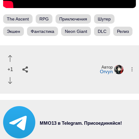
The Ascent
RPG
Приключения
Шутер
Экшен
Фантастика
Neon Giant
DLC
Релиз
Автор
+1
Orvyn
MMO13 в Telegram. Присоединяйся!