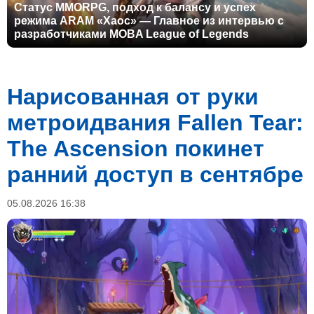
Статус MMORPG, подход к балансу и успех
режима ARAM «Хаос» — Главное из интервью с
разработчиками MOBA League of Legends
Нарисованная от руки
метроидвания Fallen Tear:
The Ascension покинет
ранний доступ в сентябре
05.08.2026 16:38