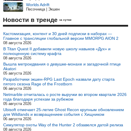
Worlds Adrift
Песочница | Экшен
Новости в тренде
за сутки
Кастомизация, контент и 30 дней подписки в наборах —
Главное с трансляции глобальной версии MMORPG AION 2
08 августа 2026
В Titan Quest II добавили новую школу навыков «Дух» и
полноценную систему крафта
08 августа 2026
Вышла метроидвания о девушке-монахе и загадочной птице
Akatori
05 августа 2026
Разработчики экшен-RPG Last Epoch назвали дату старта
пятого сезона Rage of the Frostborn
06 августа 2026
Netmarble отчиталась о росте выручки во втором квартале 2026
года благодаря успехам за рубежом
05 августа 2026
Ubisoft отмечает 25-летие Ghost Recon крупным обновлением
для Wildlands и возвращением события с Хищником
06 августа 2026
Симулятор охоты Way of the Hunter 2 обзавелся датой релиза
08 августа 2026