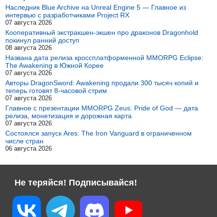
Наследник Blue Archive на Unreal Engine 5 — Главное из
интервью с разработчиками Project RX
07 августа 2026
Кооперативный экстракшен-экшен про драконов Dragonhold
покинул ранний доступ
08 августа 2026
Названа дата релиза кроссплатформенной MMORPG Eclipse:
The Awakening в Южной Корее
07 августа 2026
Авторы DragonSword: Awakening продали 300 тысяч копий и
теперь готовят 8-часовой стрим
07 августа 2026
Главное с презентации MMORPG Zeus: Pride of God — дата
релиза, монетизация и дорожная карта
07 августа 2026
Состоялся запуск Ares: The Iron Vanguard в ограниченном
числе стран
06 августа 2026
Не теряйся! Подписывайся!