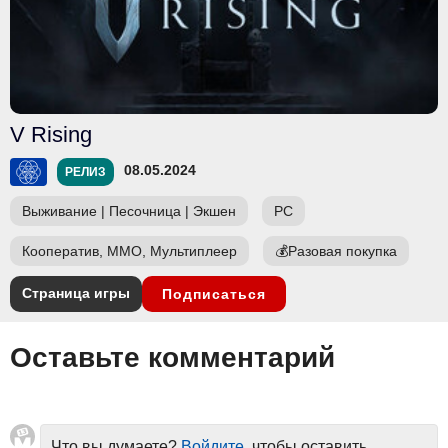
V Rising
08.05.2024
РЕЛИЗ
Выживание
|
Песочница
|
Экшен
PC
Кооператив, ММО, Мультиплеер
💰
Разовая покупка
Страница игры
Подписаться
Оставьте комментарий
Что вы думаете?
Войдите
, чтобы оставить