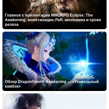
Главное с презентации MMORPG Eclipse: The
Awakening: монетизация, PvP, экономика и сроки
релиза
Обзор DragonSword: Awakening — «Уникальный
камбэк»