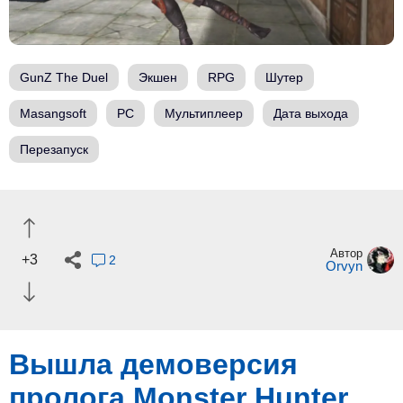
GunZ The Duel
Экшен
RPG
Шутер
Masangsoft
PC
Мультиплеер
Дата выхода
Перезапуск
Автор
+3
2
Orvyn
Вышла демоверсия
пролога Monster Hunter