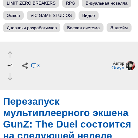
LIMIT ZERO BREAKERS
RPG
Визуальная новелла
Экшен
VIC GAME STUDIOS
Видео
Дневники разработчиков
Боевая система
Эндгейм
Автор
+4
3
Orvyn
Перезапуск
мультиплеерного экшена
GunZ: The Duel состоится
на следующей неделе