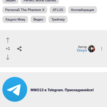
Экшен
Perfect World Games
Persona5 The Phantom X
ATLUS
Коллаборация
Хацунэ Мику
Видео
Трейлер
Автор
+1
Orvyn
MMO13 в Telegram. Присоединяйся!