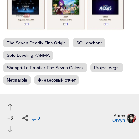
The Seven Deadly Sins Origin
SOL enchant
Solo Leveling KARMA
Shangri-La Frontier The Seven Colossi
Project Aegis
Netmarble
Финансовый отчет
Автор
+3
0
Orvyn