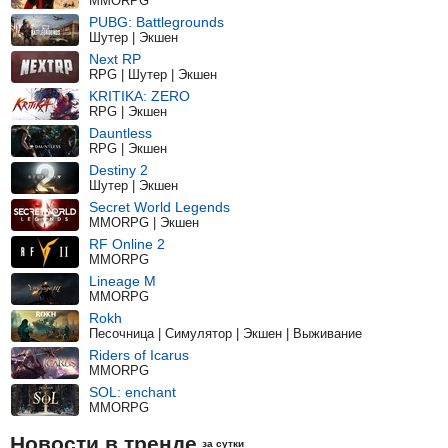
MMORPG
PUBG: Battlegrounds
Шутер | Экшен
Next RP
RPG | Шутер | Экшен
KRITIKA: ZERO
RPG | Экшен
Dauntless
RPG | Экшен
Destiny 2
Шутер | Экшен
Secret World Legends
MMORPG | Экшен
RF Online 2
MMORPG
Lineage M
MMORPG
Rokh
Песочница | Симулятор | Экшен | Выживание
Riders of Icarus
MMORPG
SOL: enchant
MMORPG
Новости в тренде
за сутки