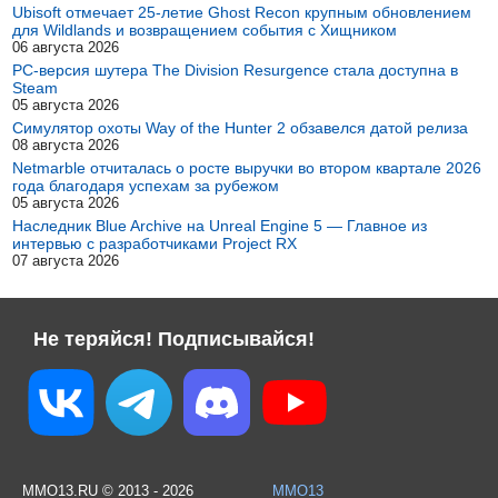
Ubisoft отмечает 25-летие Ghost Recon крупным обновлением
для Wildlands и возвращением события с Хищником
06 августа 2026
PC-версия шутера The Division Resurgence стала доступна в
Steam
05 августа 2026
Симулятор охоты Way of the Hunter 2 обзавелся датой релиза
08 августа 2026
Netmarble отчиталась о росте выручки во втором квартале 2026
года благодаря успехам за рубежом
05 августа 2026
Наследник Blue Archive на Unreal Engine 5 — Главное из
интервью с разработчиками Project RX
07 августа 2026
Не теряйся! Подписывайся!
MMO13.RU © 2013 - 2026
MMO13