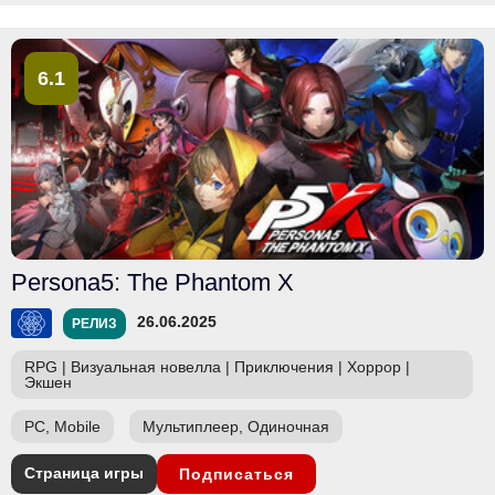
6.1
Persona5: The Phantom X
26.06.2025
РЕЛИЗ
RPG
|
Визуальная новелла
|
Приключения
|
Хоррор
|
Экшен
PC, Mobile
Мультиплеер, Одиночная
Страница игры
Подписаться