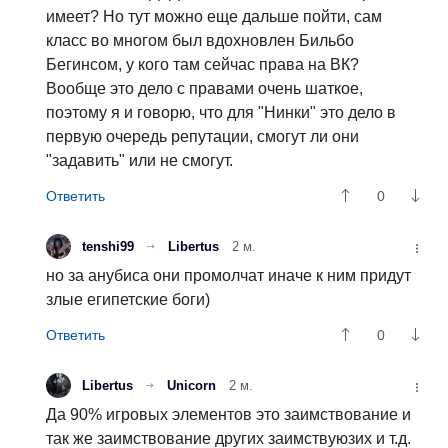
имеет? Но тут можно еще дальше пойти, сам
класс во многом был вдохновлен Бильбо
Бегинсом, у кого там сейчас права на ВК?
Вообще это дело с правами очень шаткое,
поэтому я и говорю, что для "Нинки" это дело в
первую очередь репутации, смогут ли они
"задавить" или не смогут.
0
tenshi99
Libertus
2 м.
но за анубиса они промолчат иначе к ним придут
злые египетские боги)
0
Libertus
Unicorn
2 м.
Да 90% игровых элементов это заимствование и
так же заимствование других заимствуюзих и т.д.