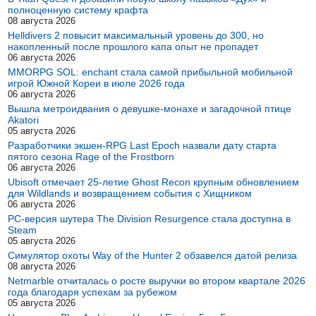
полноценную систему крафта
08 августа 2026
Helldivers 2 повысит максимальный уровень до 300, но
накопленный после прошлого капа опыт не пропадет
06 августа 2026
MMORPG SOL: enchant стала самой прибыльной мобильной
игрой Южной Кореи в июле 2026 года
06 августа 2026
Вышла метроидвания о девушке-монахе и загадочной птице
Akatori
05 августа 2026
Разработчики экшен-RPG Last Epoch назвали дату старта
пятого сезона Rage of the Frostborn
06 августа 2026
Ubisoft отмечает 25-летие Ghost Recon крупным обновлением
для Wildlands и возвращением события с Хищником
06 августа 2026
PC-версия шутера The Division Resurgence стала доступна в
Steam
05 августа 2026
Симулятор охоты Way of the Hunter 2 обзавелся датой релиза
08 августа 2026
Netmarble отчиталась о росте выручки во втором квартале 2026
года благодаря успехам за рубежом
05 августа 2026