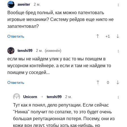
aweiter
2 м.
Вообще бред полный, как можно патентовать
игровые механики? Систему рейдов еще никто не
запатентовал?
+1
tenshi99
2 м.
(изменён)
если мы не найдем улик у вас то мы поищем в
мусорном контейнере. а если и там не найдем то
поищем у соседей...
0
Unicorn
tenshi99
2 м.
Тут как я понял, дело репутации. Если сейчас
"Нинка" получит по сопатке, то это будет очень
большая репутационная потеря. Посему, они из
кожи вон лезут, чтобы хоть как-нибудь, но