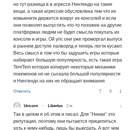
но тут разница в в агресси Нинтендо на такие
вещи, а такая агрессия обусловлена тем что их
комьюнити держится вокруг их консолей и если
они позволят выпустить что-то похожее на другие
платформах людям не будет смысла покупать их
консоли и игры. Ой упс они уже проморгал выпуск
в раннем доступе палворлд и теперь логти кусают.
Весь смысл в том что бы задушить игры которые
набирают большую популярность, есть такая игра
TemTem которая копирует некоторые механики
покемонов но не сыскала большой популярности
и Нинтендо на них не обращает внимания
0
Unicorn
Libertus
2 м.
Так в целом я об этом и писал. Для "Нинки" это
репутация, поэтому они пытаются прицепиться
хоть к чему-нибудь, лишь бы выиграть. А вот чем