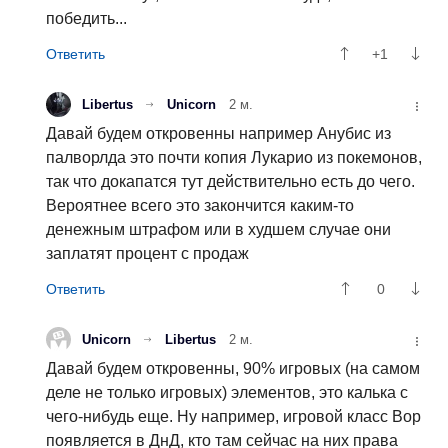
победить...
+1
Libertus
Unicorn
2 м.
Давай будем откровенны например Анубис из
палворлда это почти копия Лукарио из покемонов,
так что докапатся тут действительно есть до чего.
Вероятнее всего это закончится каким-то
денежным штрафом или в худшем случае они
заплатят процент с продаж
0
Unicorn
Libertus
2 м.
Давай будем откровенны, 90% игровых (на самом
деле не только игровых) элементов, это калька с
чего-нибудь еще. Ну например, игровой класс Вор
появляется в ДнД, кто там сейчас на них права