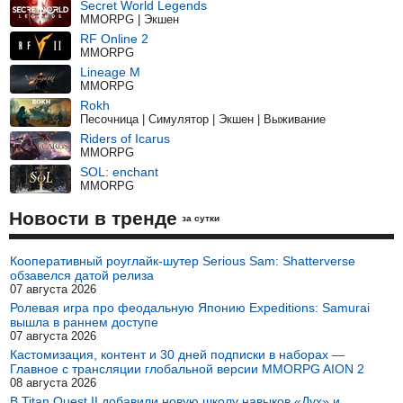
Secret World Legends
MMORPG | Экшен
RF Online 2
MMORPG
Lineage M
MMORPG
Rokh
Песочница | Симулятор | Экшен | Выживание
Riders of Icarus
MMORPG
SOL: enchant
MMORPG
Новости в тренде
за сутки
Кооперативный роуглайк-шутер Serious Sam: Shatterverse
обзавелся датой релиза
07 августа 2026
Ролевая игра про феодальную Японию Expeditions: Samurai
вышла в раннем доступе
07 августа 2026
Кастомизация, контент и 30 дней подписки в наборах —
Главное с трансляции глобальной версии MMORPG AION 2
08 августа 2026
В Titan Quest II добавили новую школу навыков «Дух» и