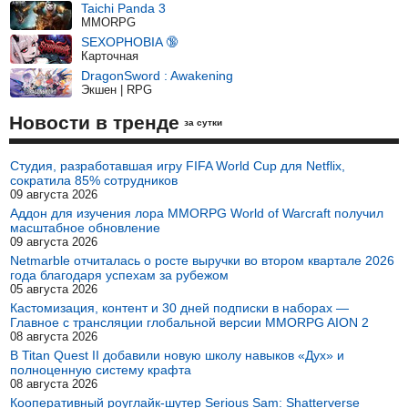
Taichi Panda 3
MMORPG
SEXOPHOBIA 🔞
Карточная
DragonSword : Awakening
Экшен | RPG
Новости в тренде
за сутки
Студия, разработавшая игру FIFA World Cup для Netflix,
сократила 85% сотрудников
09 августа 2026
Аддон для изучения лора MMORPG World of Warcraft получил
масштабное обновление
09 августа 2026
Netmarble отчиталась о росте выручки во втором квартале 2026
года благодаря успехам за рубежом
05 августа 2026
Кастомизация, контент и 30 дней подписки в наборах —
Главное с трансляции глобальной версии MMORPG AION 2
08 августа 2026
В Titan Quest II добавили новую школу навыков «Дух» и
полноценную систему крафта
08 августа 2026
Кооперативный роуглайк-шутер Serious Sam: Shatterverse