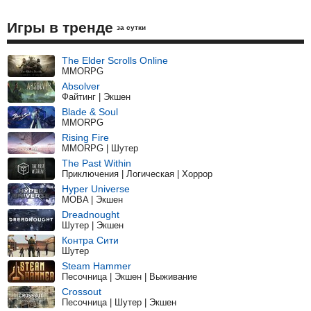
Игры в тренде
за сутки
The Elder Scrolls Online
MMORPG
Absolver
Файтинг | Экшен
Blade & Soul
MMORPG
Rising Fire
MMORPG | Шутер
The Past Within
Приключения | Логическая | Хоррор
Hyper Universe
MOBA | Экшен
Dreadnought
Шутер | Экшен
Контра Сити
Шутер
Steam Hammer
Песочница | Экшен | Выживание
Crossout
Песочница | Шутер | Экшен