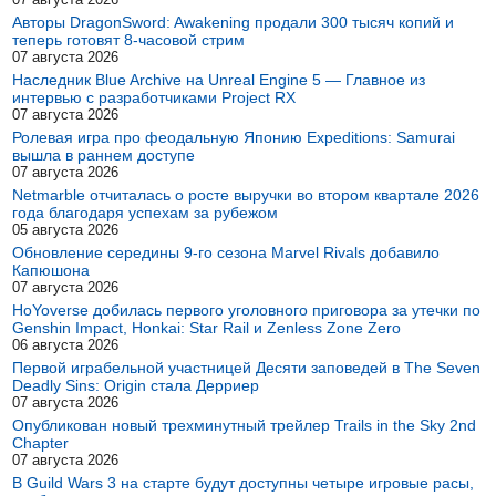
Авторы DragonSword: Awakening продали 300 тысяч копий и
теперь готовят 8-часовой стрим
07 августа 2026
Наследник Blue Archive на Unreal Engine 5 — Главное из
интервью с разработчиками Project RX
07 августа 2026
Ролевая игра про феодальную Японию Expeditions: Samurai
вышла в раннем доступе
07 августа 2026
Netmarble отчиталась о росте выручки во втором квартале 2026
года благодаря успехам за рубежом
05 августа 2026
Обновление середины 9-го сезона Marvel Rivals добавило
Капюшона
07 августа 2026
HoYoverse добилась первого уголовного приговора за утечки по
Genshin Impact, Honkai: Star Rail и Zenless Zone Zero
06 августа 2026
Первой играбельной участницей Десяти заповедей в The Seven
Deadly Sins: Origin стала Дерриер
07 августа 2026
Опубликован новый трехминутный трейлер Trails in the Sky 2nd
Chapter
07 августа 2026
В Guild Wars 3 на старте будут доступны четыре игровые расы,