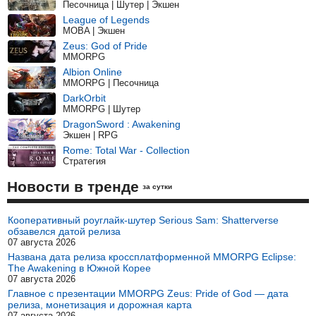
Песочница | Шутер | Экшен
League of Legends
MOBA | Экшен
Zeus: God of Pride
MMORPG
Albion Online
MMORPG | Песочница
DarkOrbit
MMORPG | Шутер
DragonSword : Awakening
Экшен | RPG
Rome: Total War - Collection
Стратегия
Новости в тренде
за сутки
Кооперативный роуглайк-шутер Serious Sam: Shatterverse
обзавелся датой релиза
07 августа 2026
Названа дата релиза кроссплатформенной MMORPG Eclipse:
The Awakening в Южной Корее
07 августа 2026
Главное с презентации MMORPG Zeus: Pride of God — дата
релиза, монетизация и дорожная карта
07 августа 2026