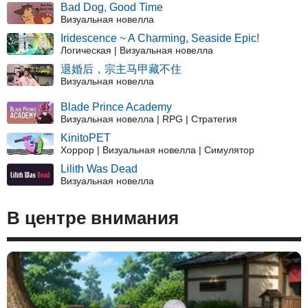
Bad Dog, Good Time
Визуальная новелла
Iridescence ~ A Charming, Seaside Epic!
Логическая | Визуальная новелла
退婚后，宗主马甲藏不住
Визуальная новелла
Blade Prince Academy
Визуальная новелла | RPG | Стратегия
KinitoPET
Хоррор | Визуальная новелла | Симулятор
Lilith Was Dead
Визуальная новелла
В центре внимания