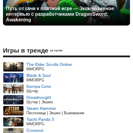
Путь от гачи к платной игре — Эксклюзивное
интервью с разработчиками DragonSword:
Awakening
Игры в тренде
за сутки
The Elder Scrolls Online
MMORPG
Blade & Soul
MMORPG
Контра Сити
Шутер
Dreadnought
Шутер | Экшен
Steam Hammer
Песочница | Экшен | Выживание
Taichi Panda 3
MMORPG
Crossout