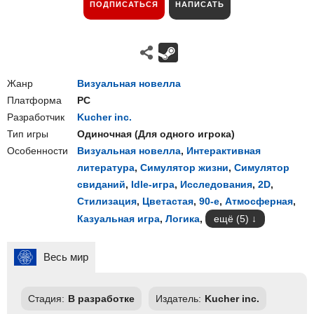
ПОДПИСАТЬСЯ
НАПИСАТЬ
Жанр
Визуальная новелла
Платформа
PC
Разработчик
Kucher inc.
Тип игры
Одиночная
(
Для одного игрока
)
Особенности
Визуальная новелла
,
Интерактивная
литература
,
Симулятор жизни
,
Симулятор
свиданий
,
Idle-игра
,
Исследования
,
2D
,
Стилизация
,
Цветастая
,
90-е
,
Атмосферная
,
Казуальная игра
,
Логика
,
ещё (5)
Весь мир
Стадия:
В разработке
Издатель:
Kucher inc.