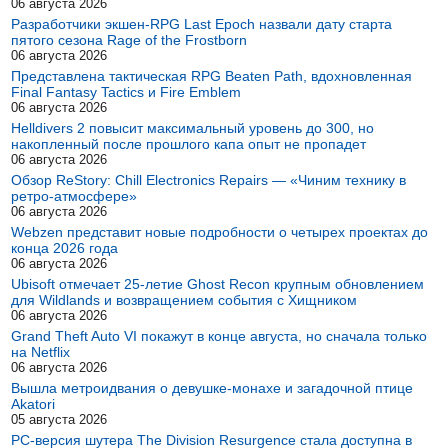
06 августа 2026
Разработчики экшен-RPG Last Epoch назвали дату старта
пятого сезона Rage of the Frostborn
06 августа 2026
Представлена тактическая RPG Beaten Path, вдохновленная
Final Fantasy Tactics и Fire Emblem
06 августа 2026
Helldivers 2 повысит максимальный уровень до 300, но
накопленный после прошлого капа опыт не пропадет
06 августа 2026
Обзор ReStory: Chill Electronics Repairs — «Чиним технику в
ретро-атмосфере»
06 августа 2026
Webzen представит новые подробности о четырех проектах до
конца 2026 года
06 августа 2026
Ubisoft отмечает 25-летие Ghost Recon крупным обновлением
для Wildlands и возвращением события с Хищником
06 августа 2026
Grand Theft Auto VI покажут в конце августа, но сначала только
на Netflix
06 августа 2026
Вышла метроидвания о девушке-монахе и загадочной птице
Akatori
05 августа 2026
PC-версия шутера The Division Resurgence стала доступна в