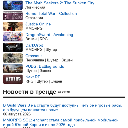
The Myth Seekers 2: The Sunken City
Логическая
Rome: Total War - Collection
Стратегия
Justice Online
MMORPG
DragonSword : Awakening
Экшен | RPG
DarkOrbit
MMORPG | Шутер
Crossout
Песочница | Шутер | Экшен
PUBG: Battlegrounds
Шутер | Экшен
Next RP
RPG | Шутер | Экшен
Новости в тренде
за сутки
В Guild Wars 3 на старте будут доступны четыре игровые расы,
а в будущем появятся новые
06 августа 2026
MMORPG SOL: enchant стала самой прибыльной мобильной
игрой Южной Кореи в июле 2026 года