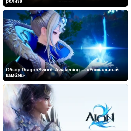
релиза
Обзор DragonSword: Awakening — «Уникальный
камбэк»