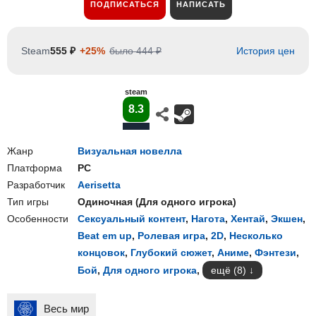
ПОДПИСАТЬСЯ
НАПИСАТЬ
Steam
555 ₽
+25%
было 444 ₽
История цен
steam
8.3
Жанр
Визуальная новелла
Платформа
PC
Разработчик
Aerisetta
Тип игры
Одиночная
(
Для одного игрока
)
Особенности
Сексуальный контент
,
Нагота
,
Хентай
,
Экшен
,
Beat em up
,
Ролевая игра
,
2D
,
Несколько
концовок
,
Глубокий сюжет
,
Аниме
,
Фэнтези
,
Бой
,
Для одного игрока
,
ещё (8)
Весь мир