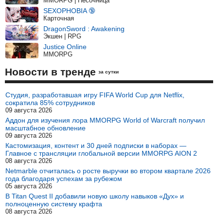
MMORPG | Песочница
SEXOPHOBIA 🔞
Карточная
DragonSword : Awakening
Экшен | RPG
Justice Online
MMORPG
Новости в тренде
за сутки
Студия, разработавшая игру FIFA World Cup для Netflix,
сократила 85% сотрудников
09 августа 2026
Аддон для изучения лора MMORPG World of Warcraft получил
масштабное обновление
09 августа 2026
Кастомизация, контент и 30 дней подписки в наборах —
Главное с трансляции глобальной версии MMORPG AION 2
08 августа 2026
Netmarble отчиталась о росте выручки во втором квартале 2026
года благодаря успехам за рубежом
05 августа 2026
В Titan Quest II добавили новую школу навыков «Дух» и
полноценную систему крафта
08 августа 2026