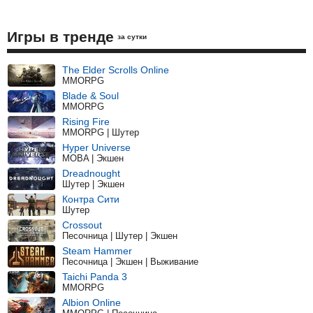
Игры в тренде
за сутки
The Elder Scrolls Online
MMORPG
Blade & Soul
MMORPG
Rising Fire
MMORPG | Шутер
Hyper Universe
MOBA | Экшен
Dreadnought
Шутер | Экшен
Контра Сити
Шутер
Crossout
Песочница | Шутер | Экшен
Steam Hammer
Песочница | Экшен | Выживание
Taichi Panda 3
MMORPG
Albion Online