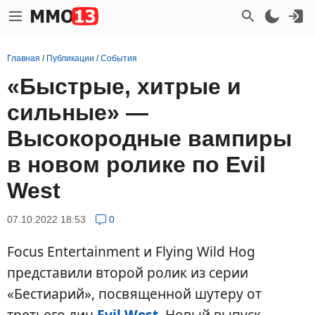
Главная
/
Публикации
/
События
«Быстрые, хитрые и
сильные» —
Высокородные вампиры
в новом ролике по Evil
West
07.10.2022 18:53
0
Focus Entertainment и Flying Wild Hog
представили второй ролик из серии
«Бестиарий», посвященной шутеру от
третьего лиц
Evil West
. Новый выпуск