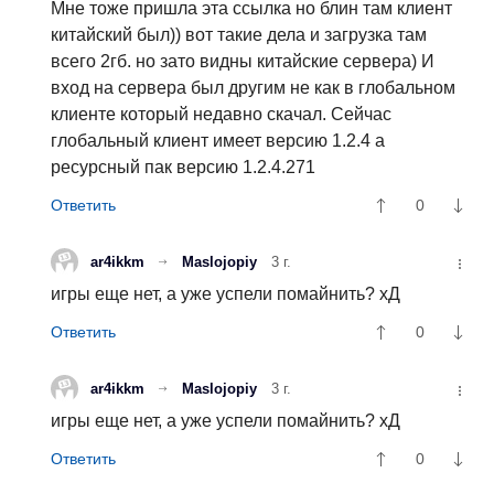
Мне тоже пришла эта ссылка но блин там клиент
китайский был)) вот такие дела и загрузка там
всего 2гб. но зато видны китайские сервера) И
вход на сервера был другим не как в глобальном
клиенте который недавно скачал. Сейчас
глобальный клиент имеет версию 1.2.4 а
ресурсный пак версию 1.2.4.271
0
ar4ikkm
Maslojopiy
3 г.
игры еще нет, а уже успели помайнить? хД
0
ar4ikkm
Maslojopiy
3 г.
игры еще нет, а уже успели помайнить? хД
0