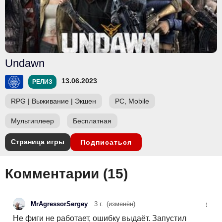
Undawn
13.06.2023
РЕЛИЗ
RPG
|
Выживание
|
Экшен
PC, Mobile
Мультиплеер
Бесплатная
Страница игры
Подписаться
Комментарии (
15
)
MrAgressorSergey
3 г.
(изменён)
Не фиги не работает, ошибку выдаёт. Запустил