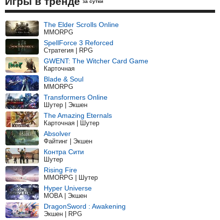
Игры в тренде
за сутки
The Elder Scrolls Online
MMORPG
SpellForce 3 Reforced
Стратегия | RPG
GWENT: The Witcher Card Game
Карточная
Blade & Soul
MMORPG
Transformers Online
Шутер | Экшен
The Amazing Eternals
Карточная | Шутер
Absolver
Файтинг | Экшен
Контра Сити
Шутер
Rising Fire
MMORPG | Шутер
Hyper Universe
MOBA | Экшен
DragonSword : Awakening
Экшен | RPG