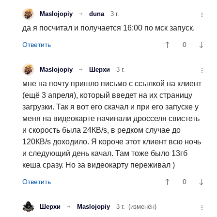
Maslojopiy
duna
3 г.
да я посчитал и получается 16:00 по мск запуск.
0
Maslojopiy
Шерхи
3 г.
мне на почту пришло письмо с ссылкой на клиент
(ещё 3 апреля), который введет на их страницу
загрузки. Так я вот его скачал и при его запуске у
меня на видеокарте начинали дросселя свистеть
и скорость была 24КВ/s, в редком случае до
120КВ/s доходило. Я короче этот клиент всю ночь
и следующий день качал. Там тоже было 13гб
кеша сразу. Но за видеокарту переживал )
0
Шерхи
Maslojopiy
3 г.
(изменён)