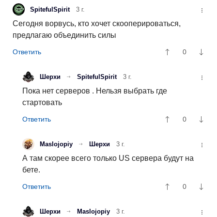
SpitefulSpirit
3 г.
Сегодня ворвусь, кто хочет скооперироваться,
предлагаю объединить силы
0
Шерхи
SpitefulSpirit
3 г.
Пока нет серверов . Нельзя выбрать где
стартовать
0
Maslojopiy
Шерхи
3 г.
А там скорее всего только US сервера будут на
бете.
0
Шерхи
Maslojopiy
3 г.