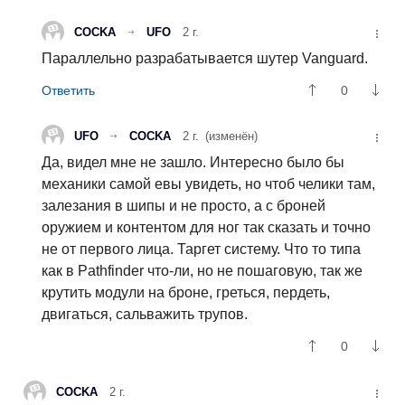
COCKA
UFO
2 г.
Параллельно разрабатывается шутер Vanguard.
0
UFO
COCKA
2 г.
(изменён)
Да, видел мне не зашло. Интересно было бы
механики самой евы увидеть, но чтоб челики там,
залезания в шипы и не просто, а с броней
оружием и контентом для ног так сказать и точно
не от первого лица. Таргет систему. Что то типа
как в Pathfinder что-ли, но не пошаговую, так же
крутить модули на броне, греться, пердеть,
двигаться, сальважить трупов.
0
COCKA
2 г.