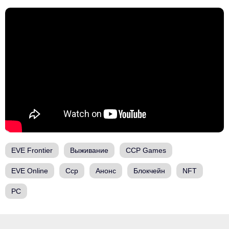
EVE Frontier
Выживание
CCP Games
EVE Online
Ccp
Анонс
Блокчейн
NFT
PC