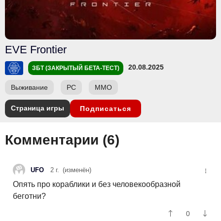
EVE Frontier
20.08.2025
ЗБТ (ЗАКРЫТЫЙ БЕТА-ТЕСТ)
Выживание
PC
ММО
Страница игры
Подписаться
Комментарии (
6
)
UFO
2 г.
(изменён)
Опять про кораблики и без человекообразной
беготни?
0