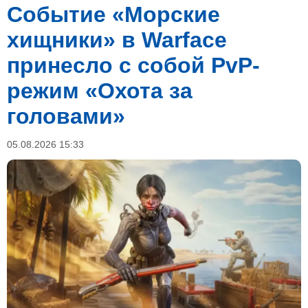
Событие «Морские
хищники» в Warface
принесло с собой PvP-
режим «Охота за
головами»
05.08.2026 15:33