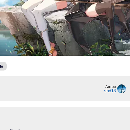
le
Автор
shd13