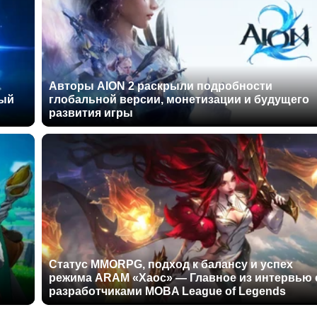
Авторы AION 2 раскрыли подробности
ный
глобальной версии, монетизации и будущего
развития игры
Статус MMORPG, подход к балансу и успех
режима ARAM «Хаос» — Главное из интервью 
разработчиками MOBA League of Legends