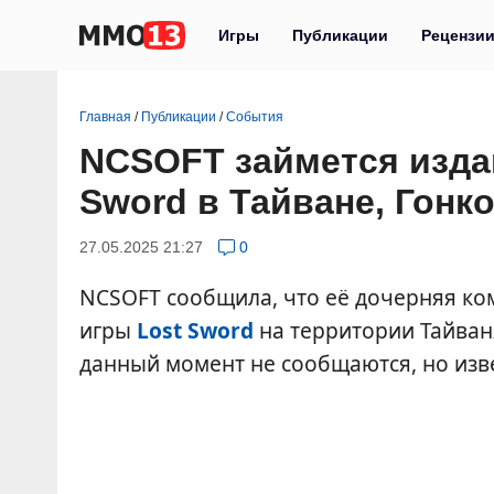
Игры
Публикации
Рецензи
Главная
/
Публикации
/
События
NCSOFT займется изда
Sword в Тайване, Гонко
27.05.2025 21:27
0
NCSOFT сообщила, что её дочерняя ко
игры
Lost Sword
на территории Тайваня
данный момент не сообщаются, но извес