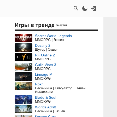
Игры в тренде
за сутки
Secret World Legends
MMORPG | Экшен
Destiny 2
Шутер | Экшен
RF Online 2
MMORPG
Guild Wars 3
MMORPG
Lineage M
MMORPG
Rokh
Песочница | Симулятор | Экшен |
Выживание
Blade & Soul
MMORPG
Worlds Adrift
Песочница | Экшен
Контра Сити