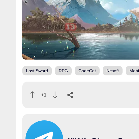
Lost Sword
RPG
CodeCat
Ncsoft
Mobi
+1