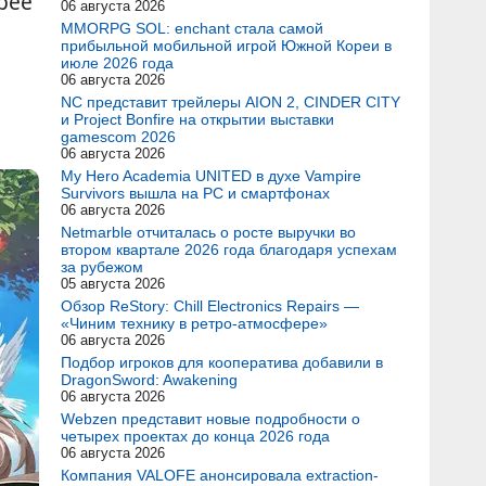
рее
06 августа 2026
MMORPG SOL: enchant стала самой
прибыльной мобильной игрой Южной Кореи в
июле 2026 года
06 августа 2026
NC представит трейлеры AION 2, CINDER CITY
и Project Bonfire на открытии выставки
gamescom 2026
06 августа 2026
My Hero Academia UNITED в духе Vampire
Survivors вышла на PC и смартфонах
06 августа 2026
Netmarble отчиталась о росте выручки во
втором квартале 2026 года благодаря успехам
за рубежом
05 августа 2026
Обзор ReStory: Chill Electronics Repairs —
«Чиним технику в ретро-атмосфере»
06 августа 2026
Подбор игроков для кооператива добавили в
DragonSword: Awakening
06 августа 2026
Webzen представит новые подробности о
четырех проектах до конца 2026 года
06 августа 2026
Компания VALOFE анонсировала extraction-