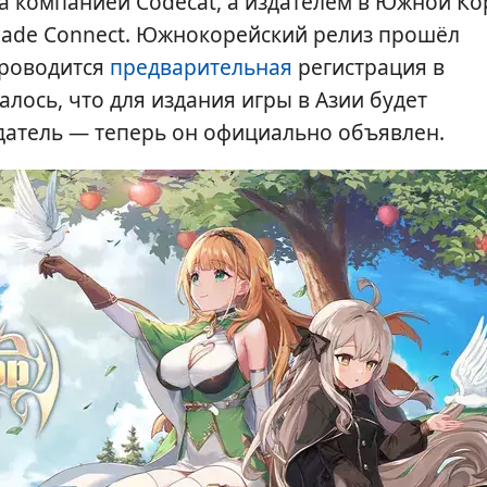
а компанией Codecat, а издателем в Южной Ко
made Connect. Южнокорейский релиз прошёл
проводится
предварительная
регистрация в
лось, что для издания игры в Азии будет
датель — теперь он официально объявлен.