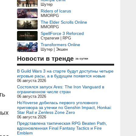
Шутер
Riders of Icarus
MMORPG
The Elder Scrolls Online
MMORPG
SpellForce 3 Reforced
Стратегия | RPG
Transformers Online
Шутер | Экшен
Новости в тренде
за сутки
В Guild Wars 3 на старте будут доступны четыре
игровые расы, а в будущем появятся новые
06 августа 2026
Состоялся запуск Ares: The Iron Vanguard в
ограниченном числе стран
ть
06 августа 2026
HoYoverse добилась первого уголовного
приговора за утечки по Genshin Impact, Honkai:
ных
Star Rail и Zenless Zone Zero
06 августа 2026
Представлена тактическая RPG Beaten Path,
вдохновленная Final Fantasy Tactics и Fire
Emblem