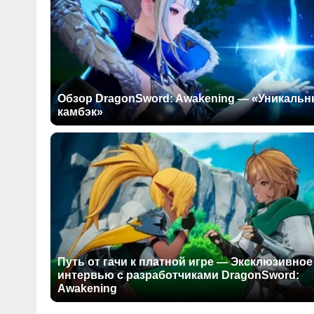
Обзор DragonSword: Awakening — «Уникаль
камбэк»
Путь от гачи к платной игре — Эксклюзивное
интервью с разработчиками DragonSword:
Awakening