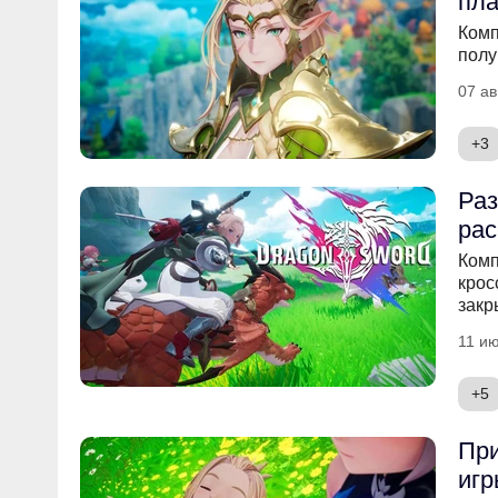
пла
Комп
полу
07 ав
+3
Раз
рас
Комп
крос
закр
11 ию
+5
При
игр