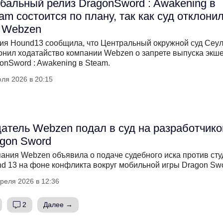
бальный релиз DragonSword : Awakening в
am состоится по плану, так как суд отклони
 Webzen
ия Hound13 сообщила, что Центральный окружной суд Сеу
онил ходатайство компании Webzen о запрете выпуска экш
onSword : Awakening в Steam.
ля 2026 в 20:15
атель Webzen подал в суд на разработчико
gon Sword
ания Webzen объявила о подаче судебного иска против сту
d 13 на фоне конфликта вокруг мобильной игры Dragon Swo
реля 2026 в 12:36
2
Далее →