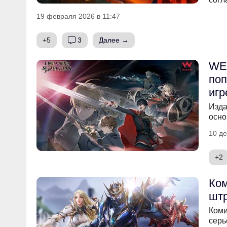
19 февраля 2026 в 11:47
+5
3
Далее →
WEB
поп
игр
Изда
осно
10 де
+2
Ко
штр
Коми
серь