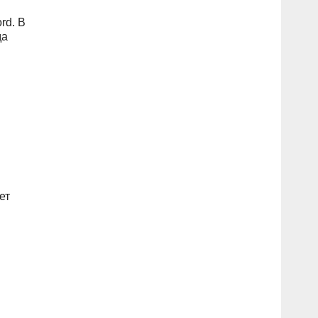
rd. В
да
ет
,