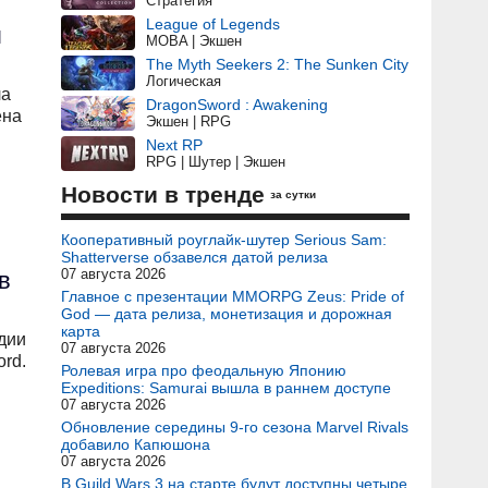
Стратегия
League of Legends
л
MOBA | Экшен
The Myth Seekers 2: The Sunken City
Логическая
ла
DragonSword : Awakening
ена
Экшен | RPG
Next RP
RPG | Шутер | Экшен
Новости в тренде
за сутки
Кооперативный роуглайк-шутер Serious Sam:
Shatterverse обзавелся датой релиза
07 августа 2026
в
Главное с презентации MMORPG Zeus: Pride of
God — дата релиза, монетизация и дорожная
карта
дии
07 августа 2026
rd.
Ролевая игра про феодальную Японию
Expeditions: Samurai вышла в раннем доступе
07 августа 2026
Обновление середины 9-го сезона Marvel Rivals
добавило Капюшона
07 августа 2026
В Guild Wars 3 на старте будут доступны четыре