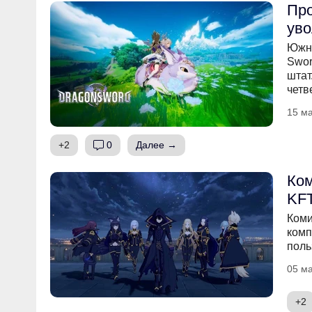
Про
уво
Южно
Swor
штат
четв
15 ма
+2
0
Далее →
Ком
KFT
Коми
комп
поль
05 ма
+2