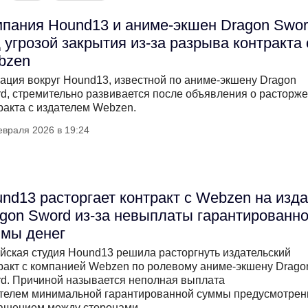
пания Hound13 и аниме-экшен Dragon Swo
 угрозой закрытия из-за разрыва контракта 
bzen
ация вокруг Hound13, известной по аниме-экшену Dragon
d, стремительно развивается после объявления о расторж
ракта с издателем Webzen.
евраля 2026 в 19:24
nd13 расторгает контракт с Webzen на изд
gon Sword из-за невыплаты гарантированн
мы денег
йская студия Hound13 решила расторгнуть издательский
ракт с компанией Webzen по ролевому аниме-экшену Drago
d. Причиной называется неполная выплата
телем минимальной гарантированной суммы предусмотрен
ашением между сторонами.