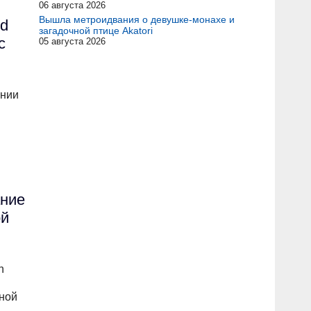
06 августа 2026
Вышла метроидвания о девушке-монахе и
rd
загадочной птице Akatori
с
05 августа 2026
ении
ание
ой
n
ной