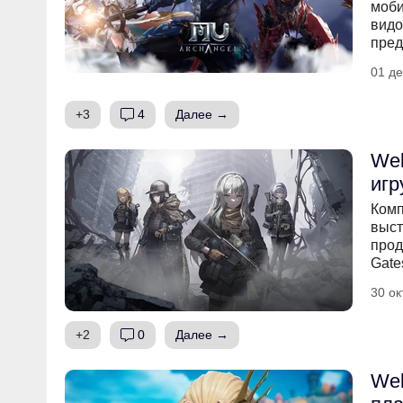
моби
видо
пред
01 де
+3
4
Далее →
Web
игр
Комп
выст
прод
Gate
30 ок
+2
0
Далее →
Web