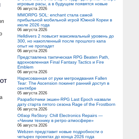
м
игровые расы, а в будущем появятся новые
06 августа 2026
MMORPG SOL: enchant стала самой
прибыльной мобильной игрой Южной Кореи в
on
июле 2026 года
06 августа 2026
о
Helldivers 2 повысит максимальный уровень до
300, но накопленный после прошлого капа
опыт не пропадет
06 августа 2026
Представлена тактическая RPG Beaten Path,
вдохновленная Final Fantasy Tactics и Fire
Emblem
06 августа 2026
Нарисованная от руки метроидвания Fallen
от
Tear: The Ascension покинет ранний доступ в
сентябре
05 августа 2026
а
Разработчики экшен-RPG Last Epoch назвали
дату старта пятого сезона Rage of the Frostborn
06 августа 2026
Обзор ReStory: Chill Electronics Repairs —
«Чиним технику в ретро-атмосфере»
06 августа 2026
Webzen представит новые подробности о
четырех проектах до конца 2026 года