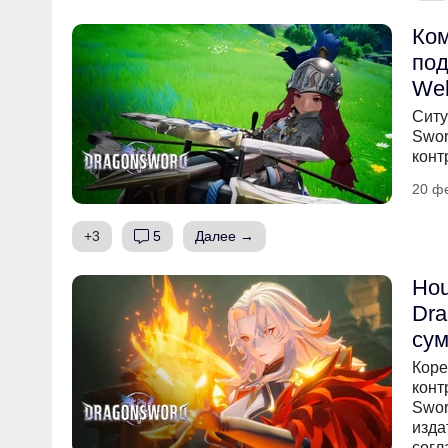
Ком
под
We
Ситу
Swor
конт
20 ф
+3
5
Далее →
Hou
Dra
сум
Коре
конт
Swor
изда
согл