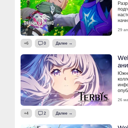
Разр
подг
наст
начн
29 ап
+6
0
Далее →
Web
ани
Южно
колл
инфо
опуб
26 ма
+4
2
Далее →
Web