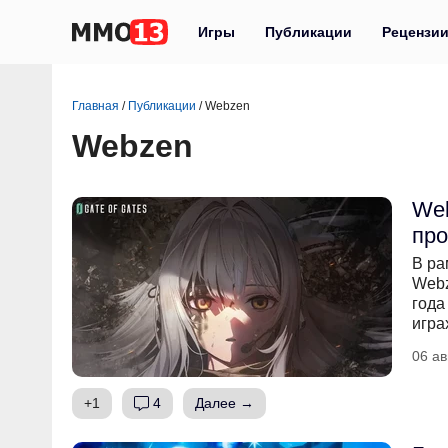
Игры
Публикации
Рецензи
Главная
/
Публикации
/
Webzen
Webzen
Web
про
В ра
Webz
года
игра
06 ав
+1
4
Далее →