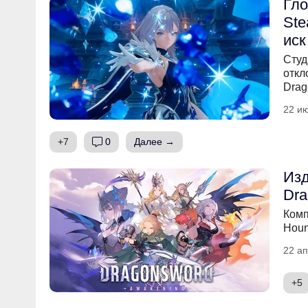
Гло
Ste
иск
Студ
откл
Drag
22 ию
+7
0
Далее →
Изд
Dra
Комп
Houn
22 ап
+5