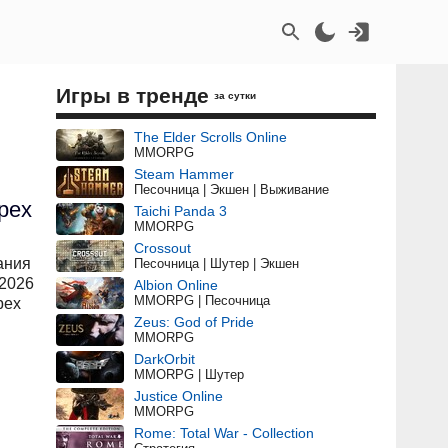
Игры в тренде
за сутки
The Elder Scrolls Online
MMORPG
Steam Hammer
Песочница | Экшен | Выживание
рех
Taichi Panda 3
MMORPG
Crossout
ания
Песочница | Шутер | Экшен
 2026
Albion Online
MMORPG | Песочница
рех
Zeus: God of Pride
MMORPG
DarkOrbit
MMORPG | Шутер
Justice Online
MMORPG
Rome: Total War - Collection