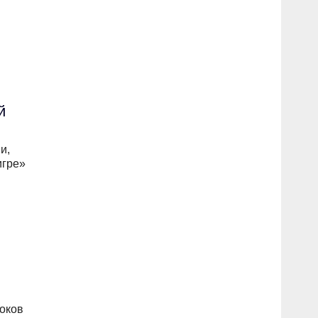
й
и,
игре»
оков