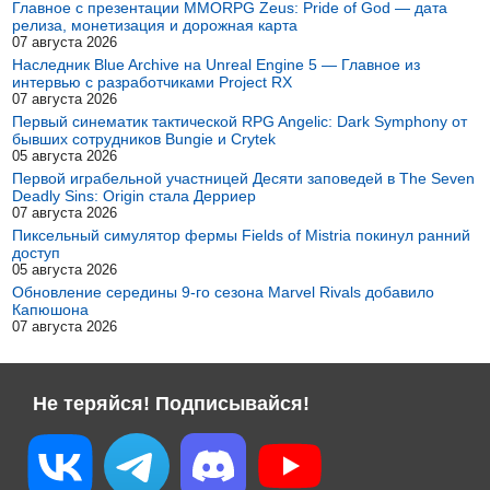
Главное с презентации MMORPG Zeus: Pride of God — дата
релиза, монетизация и дорожная карта
07 августа 2026
Наследник Blue Archive на Unreal Engine 5 — Главное из
интервью с разработчиками Project RX
07 августа 2026
Первый синематик тактической RPG Angelic: Dark Symphony от
бывших сотрудников Bungie и Crytek
05 августа 2026
Первой играбельной участницей Десяти заповедей в The Seven
Deadly Sins: Origin стала Дерриер
07 августа 2026
Пиксельный симулятор фермы Fields of Mistria покинул ранний
доступ
05 августа 2026
Обновление середины 9-го сезона Marvel Rivals добавило
Капюшона
07 августа 2026
Не теряйся! Подписывайся!