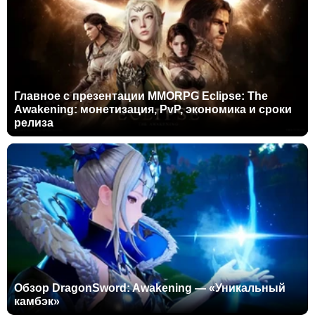
Главное с презентации MMORPG Eclipse: The
Awakening: монетизация, PvP, экономика и сроки
релиза
Обзор DragonSword: Awakening — «Уникальный
камбэк»