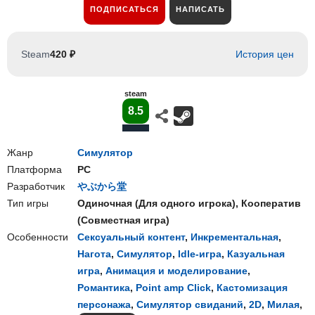
ПОДПИСАТЬСЯ
НАПИСАТЬ
Steam
420 ₽
История цен
steam
8.5
Жанр
Симулятор
Платформа
PC
Разработчик
やぶから堂
Тип игры
Одиночная
(
Для одного игрока
),
Кооператив
(
Совместная игра
)
Особенности
Сексуальный контент
,
Инкрементальная
,
Нагота
,
Симулятор
,
Idle-игра
,
Казуальная
игра
,
Анимация и моделирование
,
Романтика
,
Point amp Click
,
Кастомизация
персонажа
,
Симулятор свиданий
,
2D
,
Милая
,