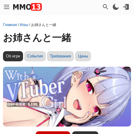
Главная
/
Игры
/
お姉さんと一緒
お姉さんと一緒
Об игре
События
Требования
Цены