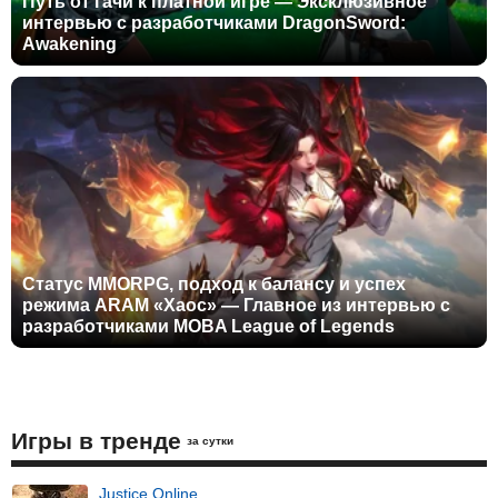
Путь от гачи к платной игре — Эксклюзивное
интервью с разработчиками DragonSword:
Awakening
Статус MMORPG, подход к балансу и успех
режима ARAM «Хаос» — Главное из интервью с
разработчиками MOBA League of Legends
Игры в тренде
за сутки
Justice Online