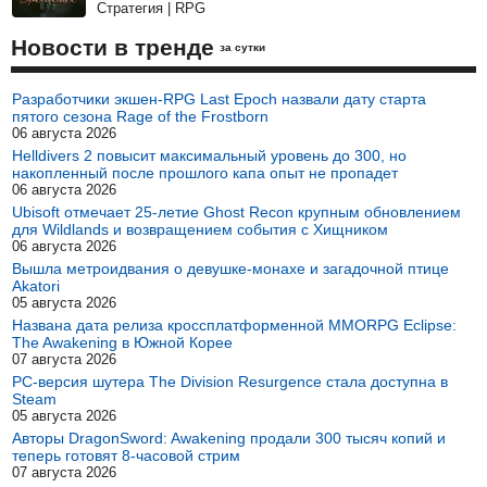
Стратегия | RPG
Новости в тренде
за сутки
Разработчики экшен-RPG Last Epoch назвали дату старта
пятого сезона Rage of the Frostborn
06 августа 2026
Helldivers 2 повысит максимальный уровень до 300, но
накопленный после прошлого капа опыт не пропадет
06 августа 2026
Ubisoft отмечает 25-летие Ghost Recon крупным обновлением
для Wildlands и возвращением события с Хищником
06 августа 2026
Вышла метроидвания о девушке-монахе и загадочной птице
Akatori
05 августа 2026
Названа дата релиза кроссплатформенной MMORPG Eclipse:
The Awakening в Южной Корее
07 августа 2026
PC-версия шутера The Division Resurgence стала доступна в
Steam
05 августа 2026
Авторы DragonSword: Awakening продали 300 тысяч копий и
теперь готовят 8-часовой стрим
07 августа 2026