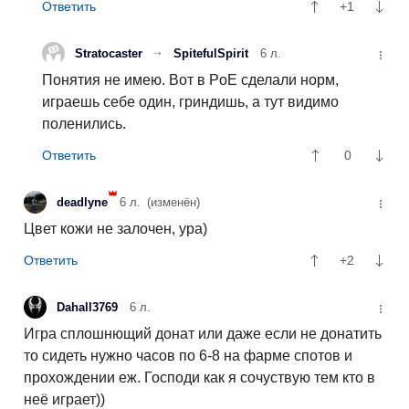
+1
Stratocaster
SpitefulSpirit
6 л.
Понятия не имею. Вот в PoE сделали норм,
играешь себе один, гриндишь, а тут видимо
поленились.
0
deadlyne
6 л.
(изменён)
Цвет кожи не залочен, ура)
+2
Dahall3769
6 л.
Игра сплошнющий донат или даже если не донатить
то сидеть нужно часов по 6-8 на фарме спотов и
прохождении еж. Господи как я сочуствую тем кто в
неё играет))