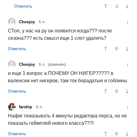
-1
Choojoy
6 л.
СТоп, у нас на ру он появится когда??? после
сезона??? есть смысл еще 1 слот удалять?
0
Choojoy
6 л.
(изменён)
и еще 1 вопрос а ПОЧЕМУ ОН НИГЕР????? в
валенсии нет нигеров, там ток борадатые и гоблины
0
farship
6 л.
Нафиг показывать 4 минуты редактора перса, но не
показать геймплей нового класса???!
0