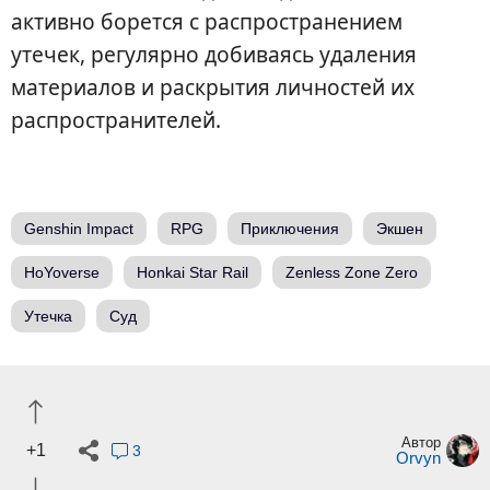
активно борется с распространением
утечек, регулярно добиваясь удаления
материалов и раскрытия личностей их
распространителей.
Genshin Impact
RPG
Приключения
Экшен
HoYoverse
Honkai Star Rail
Zenless Zone Zero
Утечка
Суд
Автор
+1
3
Orvyn