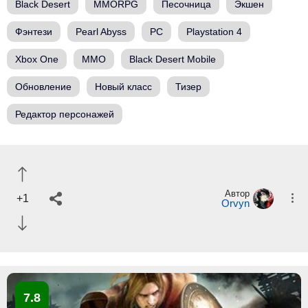
Black Desert
MMORPG
Песочница
Экшен
Фэнтези
Pearl Abyss
PC
Playstation 4
Xbox One
ММО
Black Desert Mobile
Обновление
Новый класс
Тизер
Редактор персонажей
Автор
+1
Orvyn
7.8