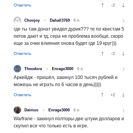
-2
Choojoy
Dahall3769
6 л.
где ты там донат увидел дурик??? те по квестам 5
петов дают и тд, сера не проблема вообще, скоро
еще за очки влияния онова будет где 19 круг)))
-2
Theodora
Enrage3000
6 л.
Аркейдж - пришёл, закинул 100 тысяч рублей и
можешь не играть по 6 часов в день)))))
+2
Daimus
Enrage3000
6 л.
Warfrane - закинул полторы-две штуки долларов и
скупил все что только есть в игре.