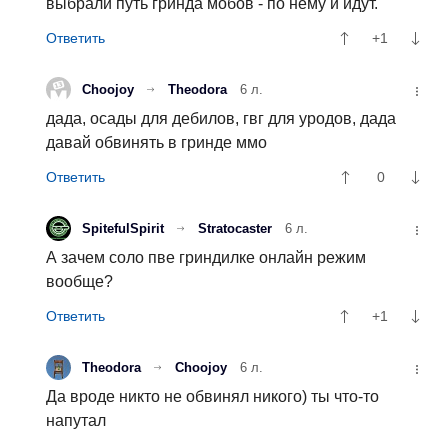
выбрали путь гринда мобов - по нему и идут.
+1
Choojoy
Theodora
6 л.
дада, осады для дебилов, гвг для уродов, дада
давай обвинять в гринде ммо
0
SpitefulSpirit
Stratocaster
6 л.
А зачем соло пве гриндилке онлайн режим
вообще?
+1
Theodora
Choojoy
6 л.
Да вроде никто не обвинял никого) ты что-то
напутал