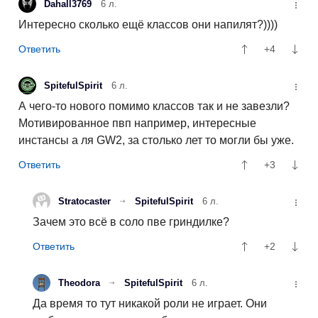
Dahall3769
6 л.
Интересно сколько ещё классов они напилят?))))
+4
SpitefulSpirit
6 л.
А чего-то нового помимо классов так и не завезли?
Мотивированное пвп например, интересные
инстансы а ля GW2, за столько лет то могли бы уже.
+3
Stratocaster
SpitefulSpirit
6 л.
Зачем это всё в соло пве гриндилке?
+2
Theodora
SpitefulSpirit
6 л.
Да время то тут никакой роли не играет. Они