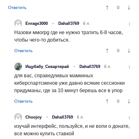
0
Enrage3000
Dahall3769
6 л.
Назови ммоrpg где не нужно тратить 6-8 часов,
чтобы чего-то добиться.
0
Ищубабу_Сквартирай
Dahall3769
6 л.
для вас, справедливых мамкиных
киберспартсменов уже давно всякие сессионки
придуманы, где за 10 минут берешь все в упор
0
Choojoy
Dahall3769
6 л.
изучай интерфейс, пользуйся, и не вопи о донате,
все можно купить ставкой