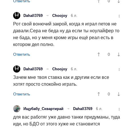
0
Dahall3769
Choojoy
6 л.
Рот свой вонючий закрой, когда я играл петов не
давали.Сера не беда ну да если ты ноулайфер то
не бада, но у меня кроме игры ещё реал есть в
котором дел полно.
0
Dahall3769
Choojoy
6 л.
Зачем мне твоя ставка как и другим если все
хотят просто спокойно играть.
0
Ищубабу_Сквартирай
Dahall3769
6 л.
для вас работяг уже давно танки придуманы, туда
иди, но БДО от этого хуже не становится