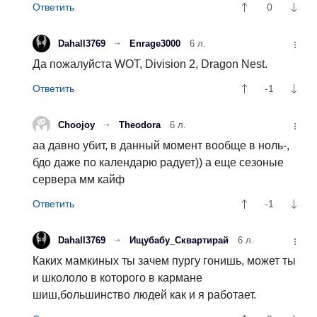
0
Dahall3769
Enrage3000
6 л.
Да пожалуйста WOT, Division 2, Dragon Nest.
-1
Choojoy
Theodora
6 л.
аа давно убит, в данный момент вообще в ноль-,
бдо даже по календарю радует)) а еще сезоные
сервера мм кайф
-1
Dahall3769
Ищубабу_Сквартирай
6 л.
Каких мамкиных ты зачем пургу гонишь, может ты
и школоло в которого в кармане
шиш,большинство людей как и я работает.