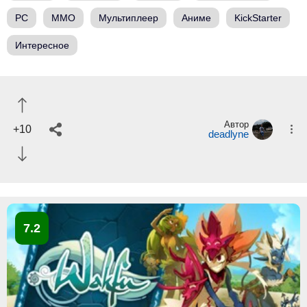
PC
ММО
Мультиплеер
Аниме
KickStarter
Интересное
Автор
+10
deadlyne
7.2