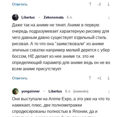
-2
Libertus
Zekonomata
6 л.
Даже так на аниме не тянет. Аниме в первую
очередь подразумевает характерную рисовку для
чего давным давно существует отдельный стиль
рисовая. А то что она "заимствовали" из аниме
эпичные схватки например мелкий дерется с убер
боссом, НЕ делает из нее аниме т.к. это не
определяющий параметр для аниме ведь он не во
всем аниме присутствует
+1
yongsinner
Libertus
6 л.
(изменён)
Они выступали на Anime Expo, а это уже на что то
намекает, плюс, две полнометражки
спродюсированы полностью в Японии, да и