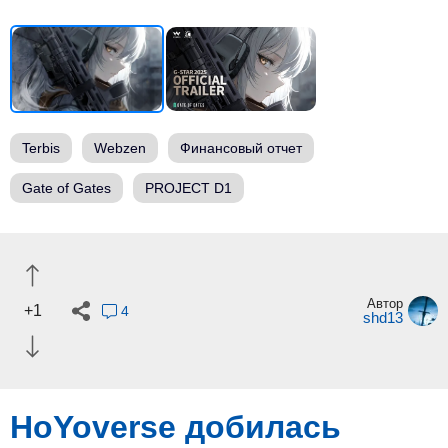
Terbis
Webzen
Финансовый отчет
Gate of Gates
PROJECT D1
Автор
+1
4
shd13
HoYoverse добилась