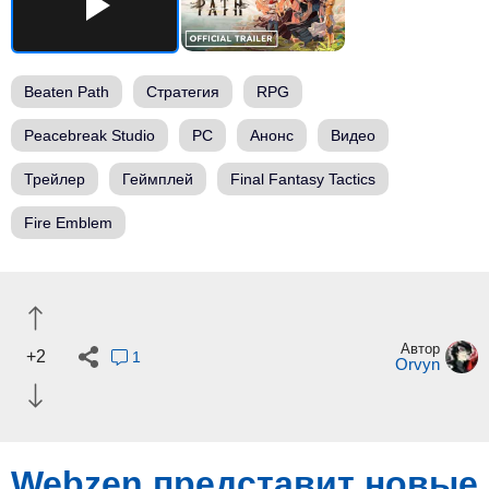
Beaten Path
Стратегия
RPG
Peacebreak Studio
PC
Анонс
Видео
Трейлер
Геймплей
Final Fantasy Tactics
Fire Emblem
Автор
+2
1
Orvyn
Webzen представит новые