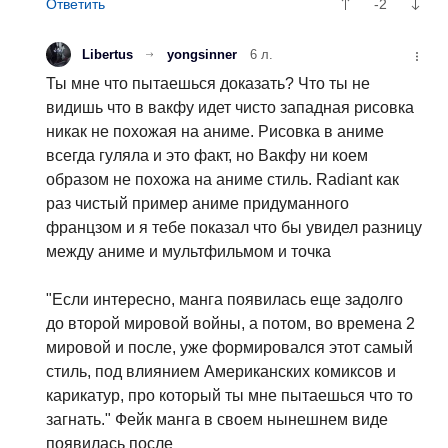
-2
Libertus
yongsinner
6 л.
Ты мне что пытаешься доказать? Что ты не
видишь что в вакфу идет чисто западная рисовка
никак не похожая на аниме. Рисовка в аниме
всегда гуляла и это факт, но Вакфу ни коем
образом не похожа на аниме стиль. Radiant как
раз чистый пример аниме придуманного
францзом и я тебе показал что бы увидел разницу
между аниме и мультфильмом и точка
"Если интересно, манга появилась еще задолго
до второй мировой войны, а потом, во времена 2
мировой и после, уже формировался этот самый
стиль, под влиянием Американских комиксов и
карикатур, про который ты мне пытаешься что то
загнать." Фейк манга в своем нынешнем виде
появилась после