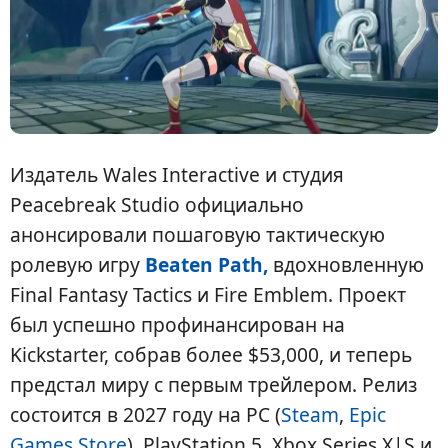
Издатель Wales Interactive и студия
Peacebreak Studio официально
анонсировали пошаговую тактическую
ролевую игру
Beaten Path,
вдохновленную
Final Fantasy Tactics и Fire Emblem. Проект
был успешно профинансирован на
Kickstarter, собрав более $53,000, и теперь
предстал миру с первым трейлером. Релиз
состоится в 2027 году на PC (
Steam
,
Epic
Games Store
), PlayStation 5, Xbox Series X|S и