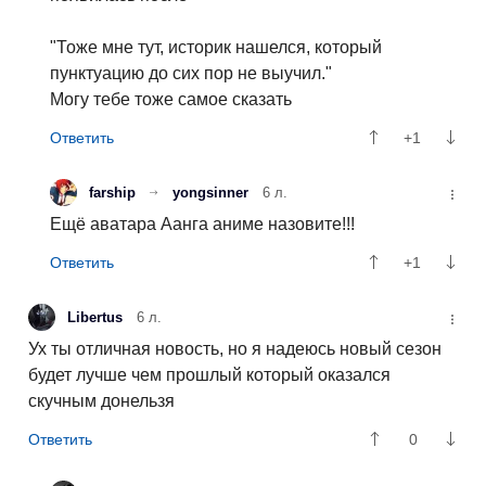
"Тоже мне тут, историк нашелся, который
пунктуацию до сих пор не выучил."
Могу тебе тоже самое сказать
+1
farship
yongsinner
6 л.
Ещё аватара Аанга аниме назовите!!!
+1
Libertus
6 л.
Ух ты отличная новость, но я надеюсь новый сезон
будет лучше чем прошлый который оказался
скучным донельзя
0