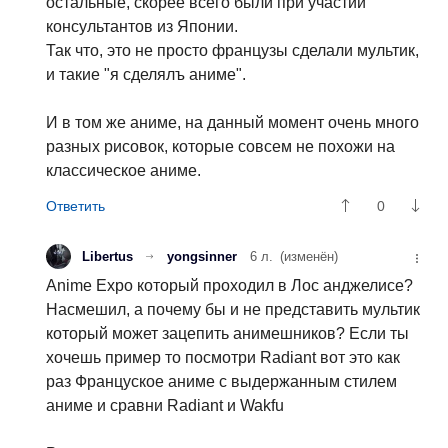
остальные, скорее всего были при участии
консультантов из Японии.
Так что, это не просто французы сделали мультик,
и такие "я сделялъ аниме".
И в том же аниме, на данный момент очень много
разных рисовок, которые совсем не похожи на
классическое аниме.
0
Libertus
yongsinner
6 л.
(изменён)
Anime Expo который проходил в Лос анджелисе?
Насмешил, а почему бы и не представить мультик
который может зацепить анимешников? Если ты
хочешь пример то посмотри Radiant вот это как
раз Француское аниме с выдержанным стилем
аниме и сравни Radiant и Wakfu