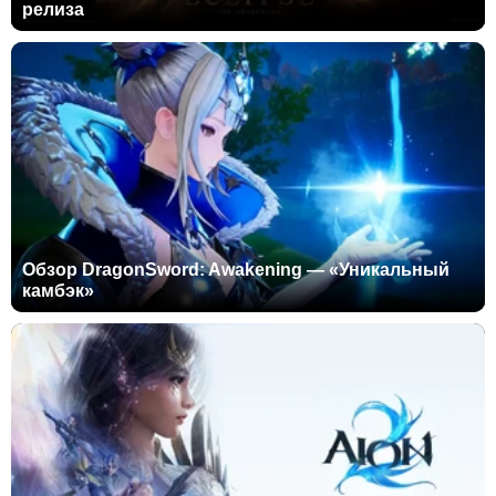
релиза
Обзор DragonSword: Awakening — «Уникальный
камбэк»