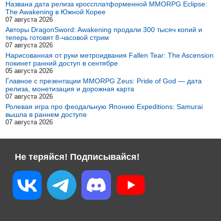
Названа дата релиза кроссплатформенной MMORPG Eclipse:
The Awakening в Южной Корее
07 августа 2026
Авторы DragonSword: Awakening продали 300 тысяч копий и
теперь готовят 8-часовой стрим
07 августа 2026
Нарисованная от руки метроидвания Fallen Tear: The Ascension
покинет ранний доступ в сентябре
05 августа 2026
Главное с презентации MMORPG Zeus: Pride of God — дата
релиза, монетизация и дорожная карта
07 августа 2026
Ролевая игра про феодальную Японию Expeditions: Samurai
вышла в раннем доступе
07 августа 2026
Не теряйся! Подписывайся!