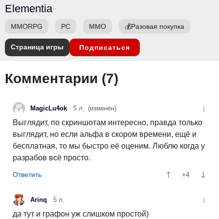
Elementia
MMORPG
PC
ММО
💰
Разовая покупка
Страница игры
Подписаться
Комментарии (
7
)
MagicLu4ok
5 л.
(изменён)
Выглядит, по скриншотам интересно, правда только
выглядит, но если альфа в скором времени, ещё и
бесплатная, то мы быстро её оценим. Люблю когда у
разрабов всё просто.
+4
Arinq
5 л.
да тут и графон уж слишком простой)