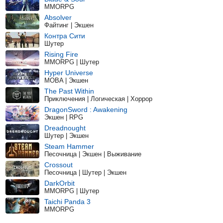
MMORPG
Absolver
Файтинг | Экшен
Контра Сити
Шутер
Rising Fire
MMORPG | Шутер
Hyper Universe
MOBA | Экшен
The Past Within
Приключения | Логическая | Хоррор
DragonSword : Awakening
Экшен | RPG
Dreadnought
Шутер | Экшен
Steam Hammer
Песочница | Экшен | Выживание
Crossout
Песочница | Шутер | Экшен
DarkOrbit
MMORPG | Шутер
Taichi Panda 3
MMORPG