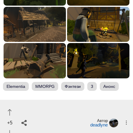
Elementia
MMORPG
Фэнтези
3
Анонс
Автор
+5
deadlyne