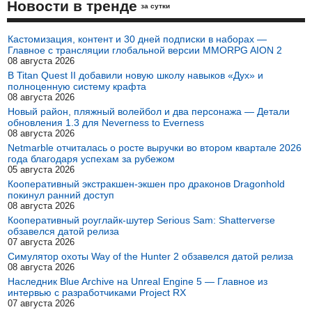
Новости в тренде
за сутки
Кастомизация, контент и 30 дней подписки в наборах —
Главное с трансляции глобальной версии MMORPG AION 2
08 августа 2026
В Titan Quest II добавили новую школу навыков «Дух» и
полноценную систему крафта
08 августа 2026
Новый район, пляжный волейбол и два персонажа — Детали
обновления 1.3 для Neverness to Everness
08 августа 2026
Netmarble отчиталась о росте выручки во втором квартале 2026
года благодаря успехам за рубежом
05 августа 2026
Кооперативный экстракшен-экшен про драконов Dragonhold
покинул ранний доступ
08 августа 2026
Кооперативный роуглайк-шутер Serious Sam: Shatterverse
обзавелся датой релиза
07 августа 2026
Симулятор охоты Way of the Hunter 2 обзавелся датой релиза
08 августа 2026
Наследник Blue Archive на Unreal Engine 5 — Главное из
интервью с разработчиками Project RX
07 августа 2026