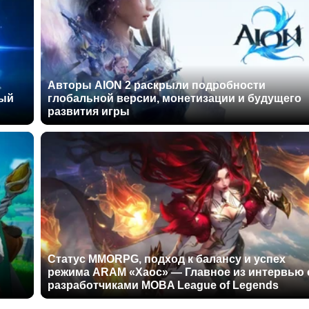
Авторы AION 2 раскрыли подробности
ный
глобальной версии, монетизации и будущего
развития игры
Статус MMORPG, подход к балансу и успех
режима ARAM «Хаос» — Главное из интервью 
разработчиками MOBA League of Legends