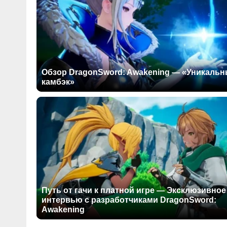
Обзор DragonSword: Awakening — «Уникаль
камбэк»
Путь от гачи к платной игре — Эксклюзивное
интервью с разработчиками DragonSword:
Awakening