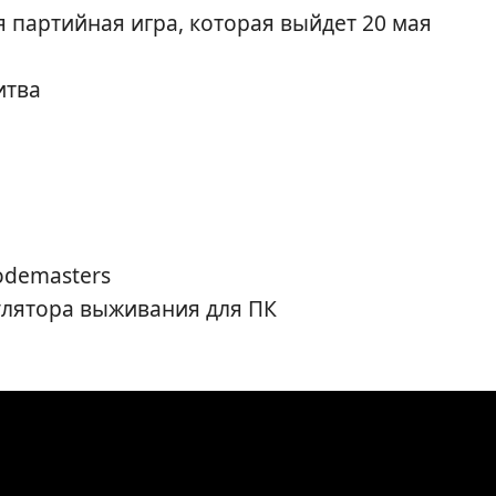
я партийная игра, которая выйдет 20 мая
итва
odemasters
улятора выживания для ПК