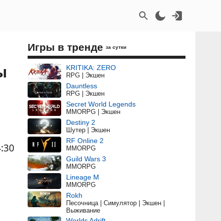
Игры в тренде
за сутки
ы
KRITIKA: ZERO
RPG | Экшен
Dauntless
RPG | Экшен
Secret World Legends
MMORPG | Экшен
Destiny 2
Шутер | Экшен
RF Online 2
:30
MMORPG
Guild Wars 3
MMORPG
Lineage M
MMORPG
Rokh
Песочница | Симулятор | Экшен |
Выживание
Worlds Adrift