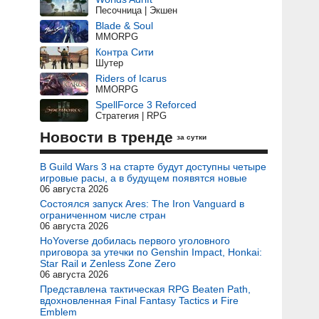
Песочница | Экшен
Blade & Soul
MMORPG
Контра Сити
Шутер
Riders of Icarus
MMORPG
SpellForce 3 Reforced
Стратегия | RPG
Новости в тренде
за сутки
В Guild Wars 3 на старте будут доступны четыре
игровые расы, а в будущем появятся новые
06 августа 2026
Состоялся запуск Ares: The Iron Vanguard в
ограниченном числе стран
06 августа 2026
HoYoverse добилась первого уголовного
приговора за утечки по Genshin Impact, Honkai:
Star Rail и Zenless Zone Zero
06 августа 2026
Представлена тактическая RPG Beaten Path,
вдохновленная Final Fantasy Tactics и Fire
Emblem