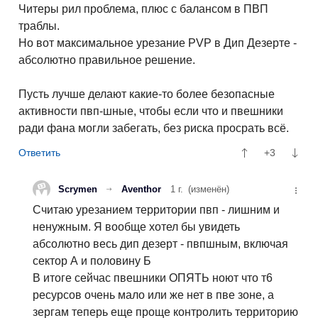
Читеры рил проблема, плюс с балансом в ПВП
траблы.
Но вот максимальное урезание PVP в Дип Дезерте -
абсолютно правильное решение.
Пусть лучше делают какие-то более безопасные
активности пвп-шные, чтобы если что и пвешники
ради фана могли забегать, без риска просрать всё.
+3
Scrymen
Aventhor
1 г.
(изменён)
Считаю урезанием территории пвп - лишним и
ненужным. Я вообще хотел бы увидеть
абсолютно весь дип дезерт - пвпшным, включая
сектор А и половину Б
В итоге сейчас пвешники ОПЯТЬ ноют что т6
ресурсов очень мало или же нет в пве зоне, а
зергам теперь еще проще контролить территорию