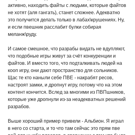
активно, находить файты с людьми, которые файтов
не хотят (аля гангать), станет сложнее. Адекватно
это получится делать только в лабах\крушениях. Ну,
и если пвешник расслабит булки собирая
меланж\руду.
И самое смешное, что разрабы видать не вдупляют,
что подобные игры живут за счёт конкуренции и
файтов. И вместо того, что подталкивать людей на
кооп игру, они дают пространство для сольников.
Щас те кто наныли себе ПВЕ - накрабят ресов,
настроят замки, и дропнут игру, потому что на этом
контент кончится. Вслед за многими из ПВПшников,
которые уже дропнули из-за неадекватных решений
разрабов.
Выше хороший пример привели - Альбион. Я играл
в него со старта, и то что там сейчас это прям пве