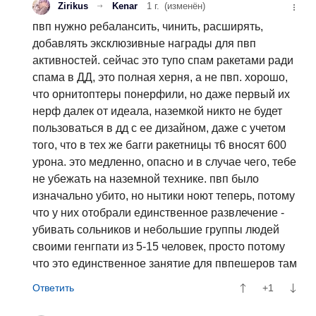
Zirikus
Kenar
1 г.
(изменён)
пвп нужно ребалансить, чинить, расширять,
добавлять эксклюзивные награды для пвп
активностей. сейчас это тупо спам ракетами ради
спама в ДД, это полная херня, а не пвп. хорошо,
что орнитоптеры понерфили, но даже первый их
нерф далек от идеала, наземкой никто не будет
пользоваться в дд с ее дизайном, даже с учетом
того, что в тех же багги ракетницы т6 вносят 600
урона. это медленно, опасно и в случае чего, тебе
не убежать на наземной технике. пвп было
изначально убито, но нытики ноют теперь, потому
что у них отобрали единственное развлечение -
убивать сольников и небольшие группы людей
своими генгпати из 5-15 человек, просто потому
что это единственное занятие для пвпешеров там
+1