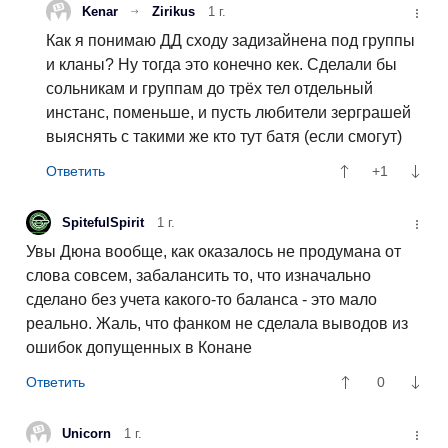
Kenar
Zirikus
1 г.
Как я понимаю ДД сходу задизайнена под группы
и кланы? Ну тогда это конечно кек. Сделали бы
сольникам и группам до трёх тел отдельный
инстанс, поменьше, и пусть любители зерграшей
выяснять с такими же кто тут батя (если смогут)
+1
SpitefulSpirit
1 г.
Увы Дюна вообще, как оказалось не продумана от
слова совсем, забалансить то, что изначально
сделано без учета какого-то баланса - это мало
реально. Жаль, что фанком не сделала выводов из
ошибок допущенных в Конане
0
Unicorn
1 г.