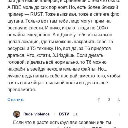
рай для ньюби плееров, в сравнении с тем что было.
А ПВЕ моль до сих пор ноет. Но, есть более близкий
пример — RUST. Тоже выживач, тоже в сетинге фпс
шутана. Только вот там тебе лицо могут прям на
респауне снести. И ничо, играют люди по 100к+
онлайна ежедневно. А в Дюне у тебя изначально
целая локация, где ты можешь накрабить себе Т5
ресурсы и Т5 технику. Но, вот да, за Т6 придётся
драться. Что, кстати, 3.14здёшь. Если думать
головой, и делать всё нормально, то Т6 можно
накрабить эвейдя нежелательные файты. Но...
лучше ведь наныть себе пве рай, вместо того, чтобы
взять свои яйца с пыльной полки и сделать всё
превозмогая.
0
Rude_violence
DSTV
1 г.
Если что в расте есть фул пве серваки или ты