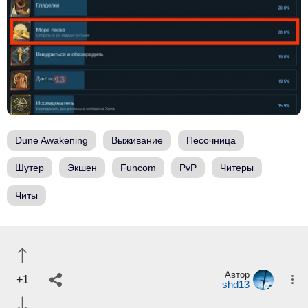
Dune Awakening
Выживание
Песочница
Шутер
Экшен
Funcom
PvP
Читеры
Читы
Автор
+1
shd13