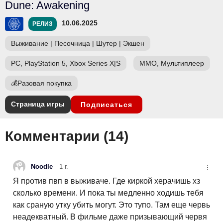
Dune: Awakening
10.06.2025
РЕЛИЗ
Выживание
|
Песочница
|
Шутер
|
Экшен
PC, PlayStation 5, Xbox Series X|S
ММО, Мультиплеер
💰
Разовая покупка
Страница игры
Подписаться
Комментарии (
14
)
Noodle
1 г.
Я против пвп в выживаче. Где киркой херачишь хз
сколько времени. И пока ты медленно ходишь тебя
как сраную утку убить могут. Это тупо. Там еще червь
неадекватный. В фильме даже призывающий червя