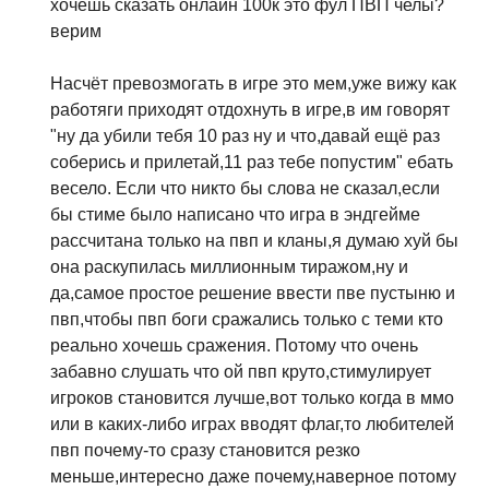
хочешь сказать онлайн 100к это фул ПВП челы?
верим
Насчёт превозмогать в игре это мем,уже вижу как
работяги приходят отдохнуть в игре,в им говорят
"ну да убили тебя 10 раз ну и что,давай ещё раз
соберись и прилетай,11 раз тебе попустим" ебать
весело. Если что никто бы слова не сказал,если
бы стиме было написано что игра в эндгейме
рассчитана только на пвп и кланы,я думаю хуй бы
она раскупилась миллионным тиражом,ну и
да,самое простое решение ввести пве пустыню и
пвп,чтобы пвп боги сражались только с теми кто
реально хочешь сражения. Потому что очень
забавно слушать что ой пвп круто,стимулирует
игроков становится лучше,вот только когда в ммо
или в каких-либо играх вводят флаг,то любителей
пвп почему-то сразу становится резко
меньше,интересно даже почему,наверное потому