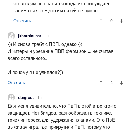
что людям не нравится когда их принуждает
заниматься тем,что им нахуй не нужно.
0
jkborninussr
1 г.
-)) И снова трабл с ПВП, однако -))
И читеры и урезание ПВП фарм зон.....не считая
всего остального...
И почему я не удивлен?))
-1
obigrout
1 г.
Для меня удивительно, что ПвП в этой игре кто-то
защищает. Нет билдов, разнообразия в технике,
точек интереса для удержания кланами. Это ПвЕ
выживач игра, где прикрутили ПвП, потому что