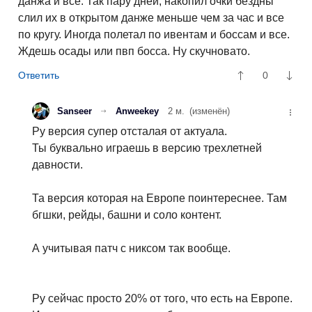
данжа и все. Так пару дней, накопил очки бездны
слил их в открытом данже меньше чем за час и все
по кругу. Иногда полетал по ивентам и боссам и все.
Ждешь осады или пвп босса. Ну скучновато.
0
Sanseer
Anweekey
2 м.
(изменён)
Ру версия супер отсталая от актуала.
Ты буквально играешь в версию трехлетней
давности.
Та версия которая на Европе поинтереснее. Там
бгшки, рейды, башни и соло контент.
А учитывая патч с никсом так вообще.
Ру сейчас просто 20% от того, что есть на Европе.