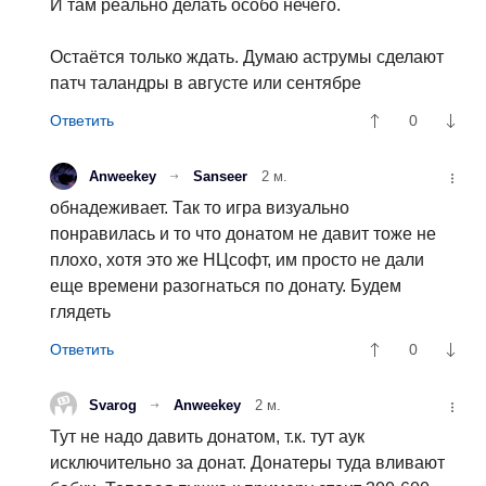
И там реально делать особо нечего.
Остаётся только ждать. Думаю аструмы сделают
патч таландры в августе или сентябре
0
Anweekey
Sanseer
2 м.
обнадеживает. Так то игра визуально
понравилась и то что донатом не давит тоже не
плохо, хотя это же НЦсофт, им просто не дали
еще времени разогнаться по донату. Будем
глядеть
0
Svarog
Anweekey
2 м.
Тут не надо давить донатом, т.к. тут аук
исключительно за донат. Донатеры туда вливают