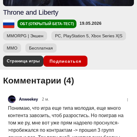
Throne and Liberty
19.05.2026
ОБТ (ОТКРЫТЫЙ БЕТА-ТЕСТ)
MMORPG
|
Экшен
PC, PlayStation 5, Xbox Series X|S
ММО
Бесплатная
Страница игры
Подписаться
Комментарии (
4
)
Anweekey
2 м.
Понимаю, что игра еще типа молодая, еще много
контента завозить, чтоб разростись. Но поиграв на
том же ру, мне вот уже прям надоело проснулся-
>пробежался по контрактам -> прошел 3 групп