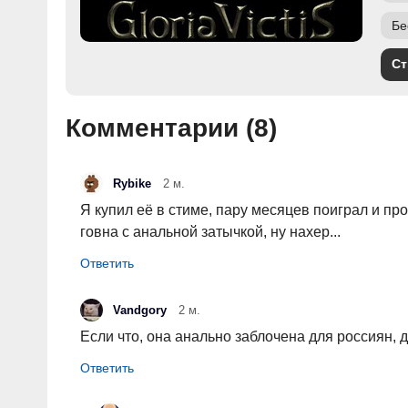
Бе
Ст
Комментарии (
8
)
Rybike
2 м.
Я купил её в стиме, пару месяцев поиграл и пр
говна с анальной затычкой, ну нахер...
Vandgory
2 м.
Если что, она анально заблочена для россиян, 