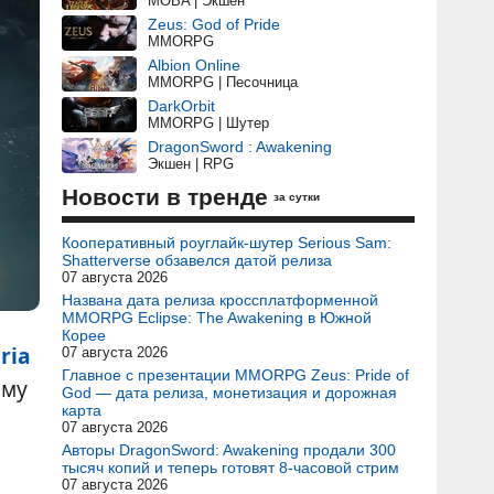
MOBA | Экшен
Zeus: God of Pride
MMORPG
Albion Online
MMORPG | Песочница
DarkOrbit
MMORPG | Шутер
DragonSword : Awakening
Экшен | RPG
Новости в тренде
за сутки
Кооперативный роуглайк-шутер Serious Sam:
Shatterverse обзавелся датой релиза
07 августа 2026
Названа дата релиза кроссплатформенной
MMORPG Eclipse: The Awakening в Южной
Корее
ria
07 августа 2026
Главное с презентации MMORPG Zeus: Pride of
ему
God — дата релиза, монетизация и дорожная
карта
07 августа 2026
Авторы DragonSword: Awakening продали 300
тысяч копий и теперь готовят 8-часовой стрим
07 августа 2026