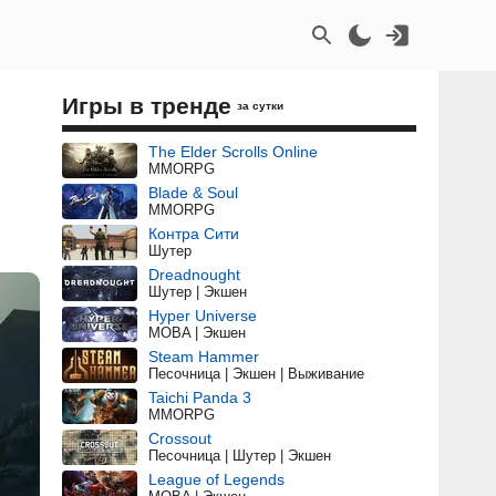
Игры в тренде
за сутки
The Elder Scrolls Online
MMORPG
Blade & Soul
MMORPG
Контра Сити
Шутер
Dreadnought
Шутер | Экшен
Hyper Universe
MOBA | Экшен
Steam Hammer
Песочница | Экшен | Выживание
Taichi Panda 3
MMORPG
Crossout
Песочница | Шутер | Экшен
League of Legends