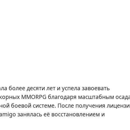
ала более десяти лет и успела завоевать
дкорных MMORPG благодаря масштабным осад
ой боевой системе. После получения лиценз
gamigo занялась её восстановлением и