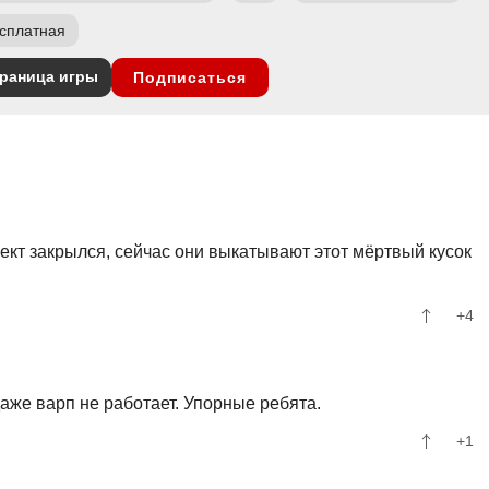
сплатная
раница игры
Подписаться
оект закрылся, сейчас они выкатывают этот мёртвый кусок
+4
даже варп не работает. Упорные ребята.
+1