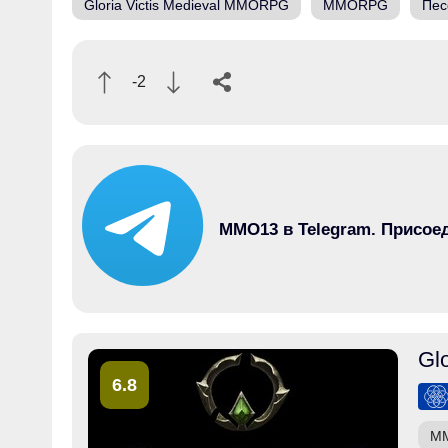
Gloria Victis Medieval MMORPG
MMORPG
Пес
-2
MMO13 в Telegram. Присое
Gl
6.8
M