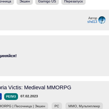
очница
Экшен
Gamigo US
Перезапуск
Автор
shd13
диняйся!
oria Victis: Medieval MMORPG
07.02.2023
РЕЛИЗ
MORPG
|
Песочница
|
Экшен
PC
ММО, Мультиплеер