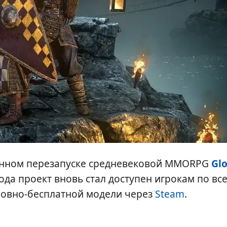
енном перезапуске средневековой MMORPG
Glo
года проект вновь стал доступен игрокам по вс
словно-бесплатной модели через
Steam
.