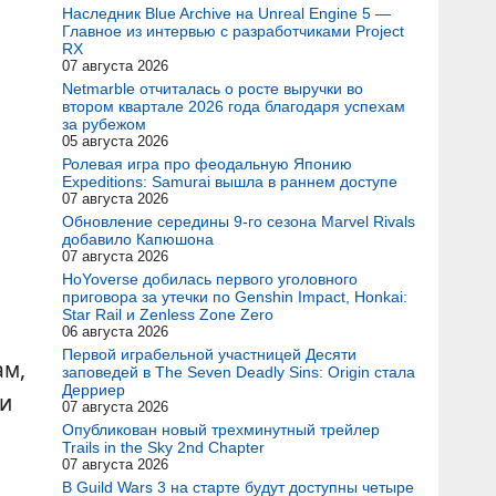
Наследник Blue Archive на Unreal Engine 5 —
Главное из интервью с разработчиками Project
RX
07 августа 2026
Netmarble отчиталась о росте выручки во
втором квартале 2026 года благодаря успехам
за рубежом
05 августа 2026
Ролевая игра про феодальную Японию
Expeditions: Samurai вышла в раннем доступе
07 августа 2026
Обновление середины 9-го сезона Marvel Rivals
добавило Капюшона
07 августа 2026
HoYoverse добилась первого уголовного
приговора за утечки по Genshin Impact, Honkai:
Star Rail и Zenless Zone Zero
06 августа 2026
Первой играбельной участницей Десяти
ам,
заповедей в The Seven Deadly Sins: Origin стала
Дерриер
ии
07 августа 2026
Опубликован новый трехминутный трейлер
Trails in the Sky 2nd Chapter
07 августа 2026
В Guild Wars 3 на старте будут доступны четыре