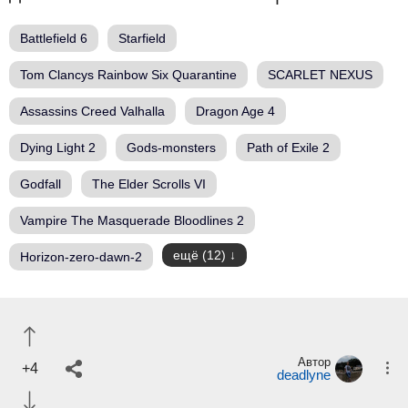
Battlefield 6
Starfield
Tom Clancys Rainbow Six Quarantine
SCARLET NEXUS
Assassins Creed Valhalla
Dragon Age 4
Dying Light 2
Gods-monsters
Path of Exile 2
Godfall
The Elder Scrolls VI
Vampire The Masquerade Bloodlines 2
ещё (12)
Horizon-zero-dawn-2
Автор
+4
deadlyne