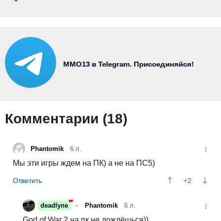
MMO13 в Telegram. Присоединяйся!
Комментарии (
18
)
Phantomik
6 л.
Мы эти игры ждем на ПК) а не на ПС5)
+2
deadlyne
Phantomik
6 л.
God of War 2 на пк не дождёшься))