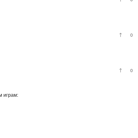
0
0
м играм: