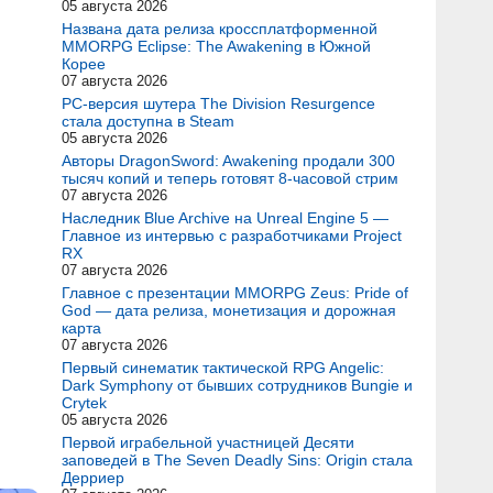
05 августа 2026
Названа дата релиза кроссплатформенной
MMORPG Eclipse: The Awakening в Южной
Корее
07 августа 2026
PC-версия шутера The Division Resurgence
стала доступна в Steam
05 августа 2026
Авторы DragonSword: Awakening продали 300
тысяч копий и теперь готовят 8-часовой стрим
07 августа 2026
Наследник Blue Archive на Unreal Engine 5 —
Главное из интервью с разработчиками Project
RX
07 августа 2026
Главное с презентации MMORPG Zeus: Pride of
God — дата релиза, монетизация и дорожная
карта
07 августа 2026
Первый синематик тактической RPG Angelic:
Dark Symphony от бывших сотрудников Bungie и
Crytek
05 августа 2026
Первой играбельной участницей Десяти
заповедей в The Seven Deadly Sins: Origin стала
Дерриер