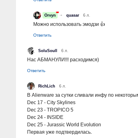
Orvyn
quasar
6 л.
Можно использовать эмодзи 👍
SoluSoull
6 л.
Нас АБМАНУЛИ!!! расходимся)
RichLich
6 л.
В Alienware за сутки сливали инфу по некоторы
Dec 17 - City Skylines
Dec 23 - TROPICO 5
Dec 24 - INSIDE
Dec 25 - Jurassic World Evolution
Первая уже подтвердилась.