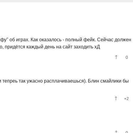
нфу" об играх. Как оказалось - полный фейк. Сейчас должен
но, придётся каждый день на сайт заходить хД
0
и тепреь так ужасно расплачиваешься). Блин смайлики бы
+2
0