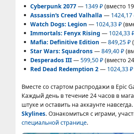
Cyberpunk 2077
—
1349 ₽
(вместо 19
Assassin’s Creed Valhalla
—
1424,17
Watch Dogs: Legion
—
1024,33 ₽
(вме
Immortals: Fenyx Rising
—
1024,33 
Mafia: Definitive Edition
—
849,25 ₽
(
Star Wars: Squadrons
—
849,40 ₽
(вм
Desperados III
—
599,50 ₽
(вместо 24
Red Dead Redemption 2
—
1024,33 ₽
Вместе со стартом распродажи в Epic G
Каждый день в течение 24 часов в маг
штуке и оставить на аккаунте навсегд
Skylines
. Ознакомиться с играми, учас
специальной странице
.