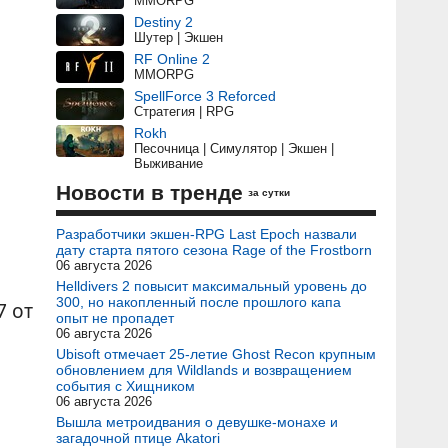
MMORPG
Destiny 2
Шутер | Экшен
RF Online 2
MMORPG
SpellForce 3 Reforced
Стратегия | RPG
Rokh
Песочница | Симулятор | Экшен |
Выживание
Новости в тренде
за сутки
Разработчики экшен-RPG Last Epoch назвали
дату старта пятого сезона Rage of the Frostborn
06 августа 2026
Helldivers 2 повысит максимальный уровень до
300, но накопленный после прошлого капа
7 от
опыт не пропадет
06 августа 2026
Ubisoft отмечает 25-летие Ghost Recon крупным
обновлением для Wildlands и возвращением
события с Хищником
06 августа 2026
Вышла метроидвания о девушке-монахе и
загадочной птице Akatori