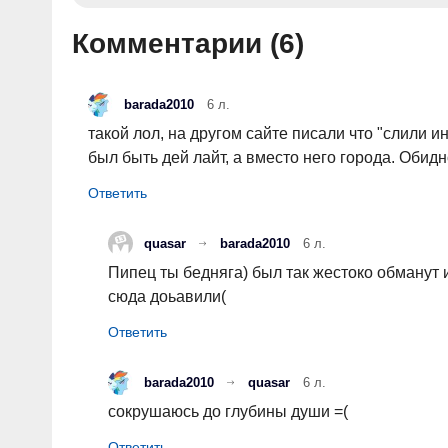
Комментарии (
6
)
barada2010
6 л.
такой лол, на другом сайте писали что "слили и
был быть дей лайт, а вместо него города. Обид
quasar
barada2010
6 л.
Пипец ты бедняга) был так жестоко обманут 
сюда доьавили(
barada2010
quasar
6 л.
сокрушаюсь до глубины души =(