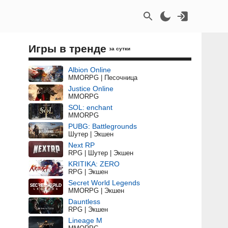
Игры в тренде
за сутки
Albion Online
MMORPG | Песочница
Justice Online
MMORPG
SOL: enchant
MMORPG
PUBG: Battlegrounds
Шутер | Экшен
Next RP
RPG | Шутер | Экшен
KRITIKA: ZERO
RPG | Экшен
Secret World Legends
MMORPG | Экшен
Dauntless
RPG | Экшен
Lineage M