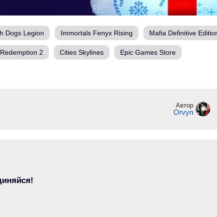
h Dogs Legion
Immortals Fenyx Rising
Mafia Definitive Editio
Redemption 2
Cities Skylines
Epic Games Store
Автор
Orvyn
диняйся!