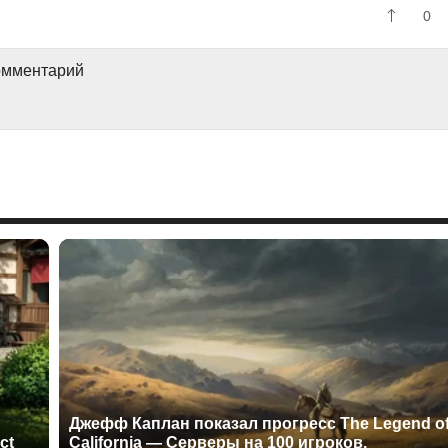
0
комментарий
Джефф Каплан показал прогресс The Legend o
ct
California — Серверы на 100 игроков,