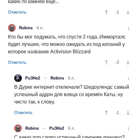
каких-то камней ещё...
-1
Robins
6 л.
Кто бы мог подумать, что спустя 2 года..Имморталс
будет лучшее, что можно ожидать из под копаний у
которое название Activision Blizzard
-2
Pu3Ho2
Robins
6 л.
В Дурке интернет отключали? Шедоулендс самый
успешный аддон для вовца со времён Каты, ну
чисто так, к слову.
-1
Robins
Pu3Ho2
6 л.
С каких пор слово успешный синоним лучшего?