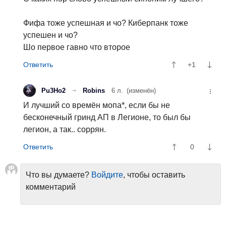
Фифа тоже успешная и чо? Киберпанк тоже
успешен и чо?
Шо первое гавно что второе
+1
Pu3Ho2
Robins
6 л.
(изменён)
И лучший со времён мопа*, если бы не
бесконечный гринд АП в Легионе, то был бы
легион, а так.. соррян.
0
Что вы думаете?
Войдите
, чтобы оставить
комментарий