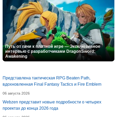
Путь от гачи к платной игре — Эксклюзивное
интервью с разработчиками DragonSword:
Awakening
Представлена тактическая RPG Beaten Path,
вдохновленная Final Fantasy Tactics и Fire Emblem
06 августа 2026
Webzen представит новые подробности о четырех
проектах до конца 2026 года