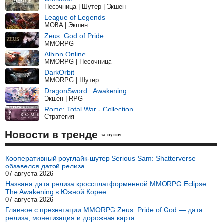
Песочница | Шутер | Экшен
League of Legends
MOBA | Экшен
Zeus: God of Pride
MMORPG
Albion Online
MMORPG | Песочница
DarkOrbit
MMORPG | Шутер
DragonSword : Awakening
Экшен | RPG
Rome: Total War - Collection
Стратегия
Новости в тренде
за сутки
Кооперативный роуглайк-шутер Serious Sam: Shatterverse
обзавелся датой релиза
07 августа 2026
Названа дата релиза кроссплатформенной MMORPG Eclipse:
The Awakening в Южной Корее
07 августа 2026
Главное с презентации MMORPG Zeus: Pride of God — дата
релиза, монетизация и дорожная карта