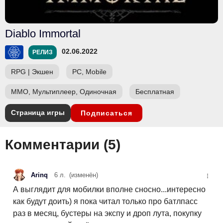
Diablo Immortal
02.06.2022
РЕЛИЗ
RPG
|
Экшен
PC, Mobile
ММО, Мультиплеер, Одиночная
Бесплатная
Страница игры
Подписаться
Комментарии (
5
)
Arinq
6 л.
(изменён)
А выглядит для мобилки вполне сносно...интересно
как будут доить) я пока читал только про батлпасс
раз в месяц, бустеры на экспу и дроп лута, покупку