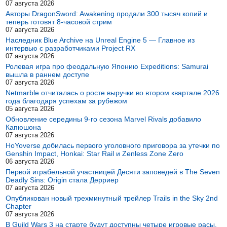
07 августа 2026
Авторы DragonSword: Awakening продали 300 тысяч копий и
теперь готовят 8-часовой стрим
07 августа 2026
Наследник Blue Archive на Unreal Engine 5 — Главное из
интервью с разработчиками Project RX
07 августа 2026
Ролевая игра про феодальную Японию Expeditions: Samurai
вышла в раннем доступе
07 августа 2026
Netmarble отчиталась о росте выручки во втором квартале 2026
года благодаря успехам за рубежом
05 августа 2026
Обновление середины 9-го сезона Marvel Rivals добавило
Капюшона
07 августа 2026
HoYoverse добилась первого уголовного приговора за утечки по
Genshin Impact, Honkai: Star Rail и Zenless Zone Zero
06 августа 2026
Первой играбельной участницей Десяти заповедей в The Seven
Deadly Sins: Origin стала Дерриер
07 августа 2026
Опубликован новый трехминутный трейлер Trails in the Sky 2nd
Chapter
07 августа 2026
В Guild Wars 3 на старте будут доступны четыре игровые расы,