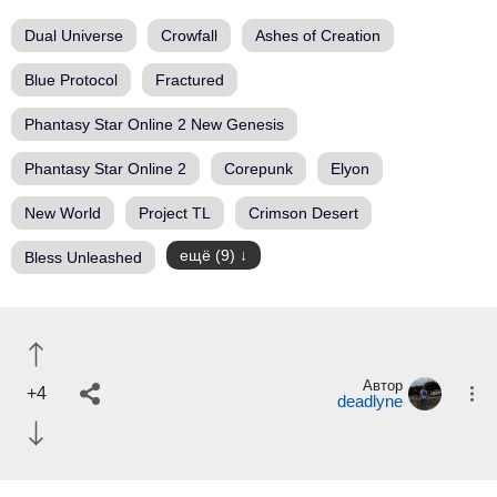
Dual Universe
Crowfall
Ashes of Creation
Blue Protocol
Fractured
Phantasy Star Online 2 New Genesis
Phantasy Star Online 2
Corepunk
Elyon
New World
Project TL
Crimson Desert
ещё (9)
Bless Unleashed
Автор
+4
deadlyne