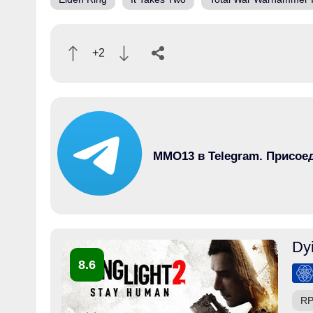
+2
MMO13 в Telegram. Присое
Dy
8.6
R