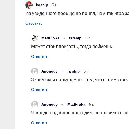
farship
5 г.
Из увиденного вообще не понял, чем так игра 
MadPiSka
farship
5 г.
Может стоит поиграть, тогда поймешь
Anonody
farship
5 г.
Экшёном и паркуром и с тем, что с этим связ
Anonody
MadPiSka
5 г.
Я вроде подобное проходил, понравилось, но