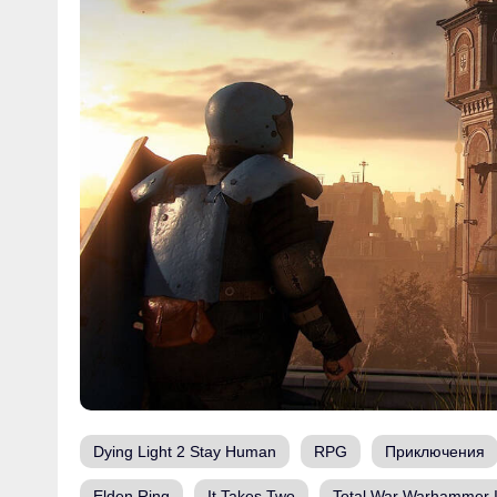
Dying Light 2 Stay Human
RPG
Приключения
Elden Ring
It Takes Two
Total War Warhammer I