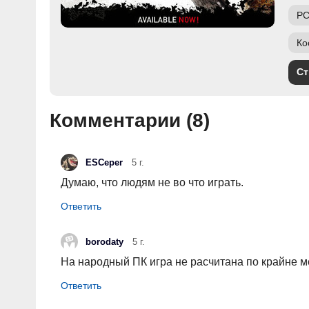
PC
Ко
Ст
Комментарии (
8
)
ESCeper
5 г.
Думаю, что людям не во что играть.
borodaty
5 г.
На народный ПК игра не расчитана по крайне м