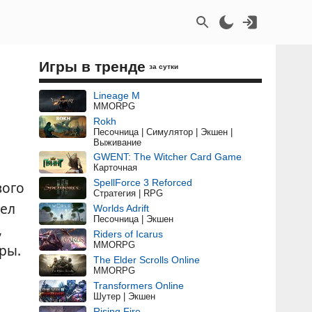
Игры в тренде
за сутки
Lineage M
MMORPG
Rokh
Песочница | Симулятор | Экшен |
Выживание
GWENT: The Witcher Card Game
Карточная
SpellForce 3 Reforced
вого
Стратегия | RPG
ел
Worlds Adrift
Песочница | Экшен
,
Riders of Icarus
MMORPG
ры.
The Elder Scrolls Online
MMORPG
Transformers Online
Шутер | Экшен
Rising Fire