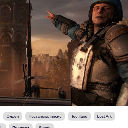
Экшен
Постапокалипсис
Techland
Lost Ark
II
Продажи
Steam