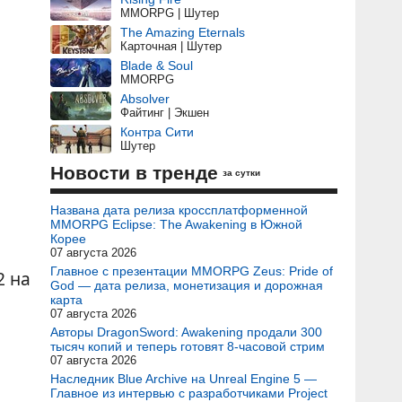
MMORPG | Шутер
The Amazing Eternals
Карточная | Шутер
Blade & Soul
MMORPG
Absolver
Файтинг | Экшен
Контра Сити
Шутер
Новости в тренде
за сутки
Названа дата релиза кроссплатформенной
MMORPG Eclipse: The Awakening в Южной
Корее
07 августа 2026
Главное с презентации MMORPG Zeus: Pride of
2 на
God — дата релиза, монетизация и дорожная
карта
07 августа 2026
Авторы DragonSword: Awakening продали 300
тысяч копий и теперь готовят 8-часовой стрим
07 августа 2026
Наследник Blue Archive на Unreal Engine 5 —
Главное из интервью с разработчиками Project