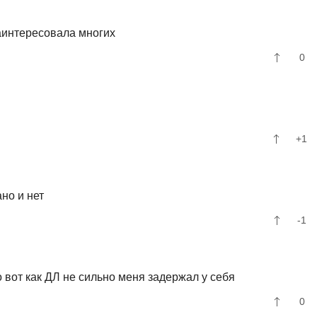
заинтересовала многих
0
+1
ано и нет
-1
 вот как ДЛ не сильно меня задержал у себя
0