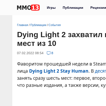
Игры
Публикации
Рецензи
Главная
/
Публикации
/
События
Dying Light 2 захвати
мест из 10
07.02.2022 08:54
8
Фаворитом прошедшей недели в Steam
лица
Dying Light 2 Stay Human
. В
деся
занять сразу шесть мест: первое, второ
что разные издания, а также версии, к