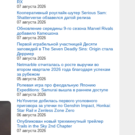
RX
07 августа 2026
Кооперативный роуглайк-шутер Serious Sam:
Shatterverse обзавелся датой релиза
07 августа 2026
Обновление середины 9-го сезона Marvel Rivals
добавило Капюшона
07 августа 2026
Первой играбельной участницей Десяти
заповедей в The Seven Deadly Sins: Origin стала
Дерриер
07 августа 2026
Netmarble отчиталась о росте выручки во
втором квартале 2026 года благодаря успехам
за рубежом
05 августа 2026
Ролевая игра про феодальную Японию
Expeditions: Samurai вышла в раннем доступе
07 августа 2026
HoYoverse добилась первого уголовного
приговора за утечки по Genshin Impact, Honkai:
Star Rail и Zenless Zone Zero
06 августа 2026
Опубликован новый трехминутный трейлер
Trails in the Sky 2nd Chapter
07 августа 2026