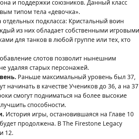
рона и поддержки союзников. Данный класс
овым типом тела «девочка».
а отдельных подкласса: Кристальный воин
Каждый из них обладает собственными игровым
ми для танков в любой группе или тех, кто
обавление слотов позволит нынешним
не удаляя старых персонажей.
вень.
Раньше максимальный уровень был 37,
дут начинать в качестве Учеников до 36, а на 37
роки смогут подниматься на более высокие
улучшить способности.
и.
История игры, остановившаяся на Главе 10
будет продолжена. В The Firestone Legacy
и 12.