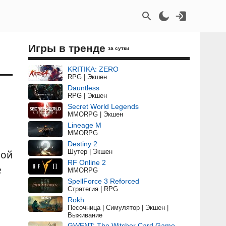
Игры в тренде
за сутки
 —
KRITIKA: ZERO
RPG | Экшен
Dauntless
RPG | Экшен
Secret World Legends
MMORPG | Экшен
Lineage M
MMORPG
Destiny 2
Шутер | Экшен
ной
RF Online 2
e
MMORPG
SpellForce 3 Reforced
Стратегия | RPG
Rokh
Песочница | Симулятор | Экшен |
Выживание
GWENT: The Witcher Card Game