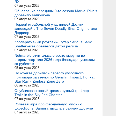
RX
07 августа 2026
Обновление середины 9-го сезона Marvel Rivals
добавило Капюшона
07 августа 2026
и
Первой играбельной участницей Десяти
заповедей в The Seven Deadly Sins: Origin стала
Дерриер
07 августа 2026
Кооперативный роуглайк-шутер Serious Sam:
Shatterverse обзавелся датой релиза
07 августа 2026
Netmarble отчиталась о росте выручки во
втором квартале 2026 года благодаря успехам
за рубежом
05 августа 2026
HoYoverse добилась первого уголовного
приговора за утечки по Genshin Impact, Honkai:
Star Rail и Zenless Zone Zero
06 августа 2026
Опубликован новый трехминутный трейлер
Trails in the Sky 2nd Chapter
07 августа 2026
Ролевая игра про феодальную Японию
Expeditions: Samurai вышла в раннем доступе
07 августа 2026