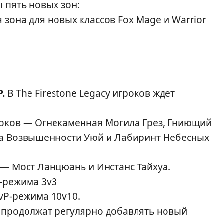
 пять новых зон:
зона для новых классов Fox Mage и Warrior
.
В The Firestone Legacy игроков ждет
роков — Огнекаменная Могила Грез, Гниющий
 на Возвышенности Уюй и Лабиринт Небесных
 — Мост Ланцюань и Инстанс Тайхуа.
P-режима 3v3
PvP-режима 10v10.
 продолжат регулярно добавлять новый