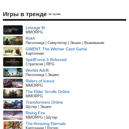
Игры в тренде
за сутки
Lineage M
MMORPG
Rokh
Песочница | Симулятор | Экшен | Выживание
GWENT: The Witcher Card Game
Карточная
SpellForce 3 Reforced
Стратегия | RPG
Worlds Adrift
Песочница | Экшен
Riders of Icarus
MMORPG
The Elder Scrolls Online
MMORPG
Transformers Online
Шутер | Экшен
Rising Fire
MMORPG | Шутер
The Amazing Eternals
Карточная | Шутер