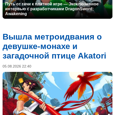
Путь от гачи к платной игре — Эксклюзивное
интервью с разработчиками DragonSword:
Awakening
Вышла метроидвания о
девушке-монахе и
загадочной птице Akatori
05.08.2026 22:40