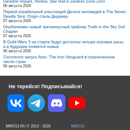
Genshin Impact, Honkai: Star Rail и Zenless Zone Zero
06 августа 2026
Первой играбельной участницей Десяти заповедей в The Seven
Deadly Sins: Origin стала Дерриер
07 августа 2026
Опубликован новый трехминутный трейлер Trails in the Sky 2nd
Chapter
07 августа 2026
В Guild Wars 3 на старте будут доступны четыре игровые расы,
а в будущем появятся новые
06 августа 2026
Состоялся запуск Ares: The Iron Vanguard в ограниченном
числе стран
06 августа 2026
Не теряйся! Подписывайся!
MMO13.RU © 2013 - 2026
MMO13