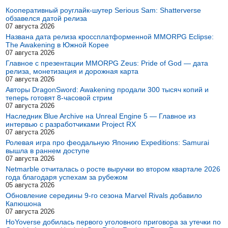
Кооперативный роуглайк-шутер Serious Sam: Shatterverse
обзавелся датой релиза
07 августа 2026
Названа дата релиза кроссплатформенной MMORPG Eclipse:
The Awakening в Южной Корее
07 августа 2026
Главное с презентации MMORPG Zeus: Pride of God — дата
релиза, монетизация и дорожная карта
07 августа 2026
Авторы DragonSword: Awakening продали 300 тысяч копий и
теперь готовят 8-часовой стрим
07 августа 2026
Наследник Blue Archive на Unreal Engine 5 — Главное из
интервью с разработчиками Project RX
07 августа 2026
Ролевая игра про феодальную Японию Expeditions: Samurai
вышла в раннем доступе
07 августа 2026
Netmarble отчиталась о росте выручки во втором квартале 2026
года благодаря успехам за рубежом
05 августа 2026
Обновление середины 9-го сезона Marvel Rivals добавило
Капюшона
07 августа 2026
HoYoverse добилась первого уголовного приговора за утечки по