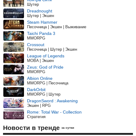
Шутер
Dreadnought
Шутер | Экшен
Steam Hammer
Песочница | Экшен | Выживание
Taichi Panda 3
MMORPG
Crossout
Песочница | Шутер | Экшен
League of Legends
MOBA | Экшен
Zeus: God of Pride
MMORPG
Albion Online
MMORPG | Песочница
DarkOrbit
MMORPG | Шутер
DragonSword : Awakening
Экшен | RPG
Rome: Total War - Collection
Стратегия
Новости в тренде
за сутки