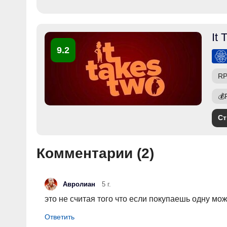
It
9.2
R
💰
Ст
Комментарии (
2
)
Авролиан
5 г.
это не считая того что если покупаешь одну мож