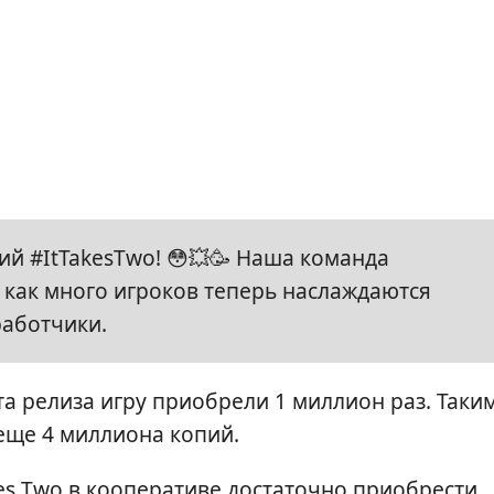
й #ItTakesTwo! 😳💥🥳 Наша команда
 как много игроков теперь наслаждаются
работчики.
та релиза игру приобрели 1 миллион раз. Таки
еще 4 миллиона копий.
es Two в кооперативе достаточно приобрести