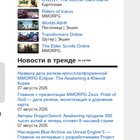
Карточная
Riders of Icarus
MMORPG
Worlds Adrift
Песочница | Экшен
Transformers Online
Шутер | Экшен
The Elder Scrolls Online
MMORPG
Новости в тренде
за сутки
Названа дата релиза кроссплатформенной
MMORPG Eclipse: The Awakening в Южной
Корее
07 августа 2026
Главное с презентации MMORPG Zeus: Pride of
God — дата релиза, монетизация и дорожная
карта
07 августа 2026
м
Авторы DragonSword: Awakening продали 300
тысяч копий и теперь готовят 8-часовой стрим
07 августа 2026
Наследник Blue Archive на Unreal Engine 5 —
Главное из интервью с разработчиками Project