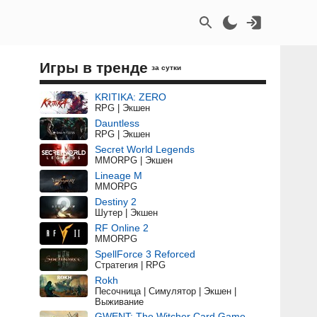
Игры в тренде
за сутки
KRITIKA: ZERO
RPG | Экшен
Dauntless
RPG | Экшен
Secret World Legends
MMORPG | Экшен
Lineage M
MMORPG
Destiny 2
Шутер | Экшен
RF Online 2
MMORPG
SpellForce 3 Reforced
Стратегия | RPG
Rokh
Песочница | Симулятор | Экшен |
Выживание
GWENT: The Witcher Card Game