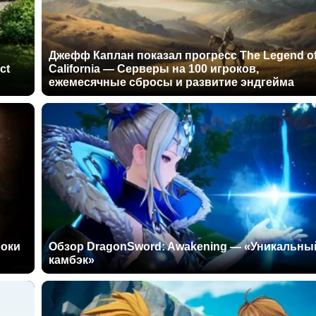
Джефф Каплан показал прогресс The Legend o
ct
California — Серверы на 100 игроков,
ежемесячные сбросы и развитие эндгейма
роки
Обзор DragonSword: Awakening — «Уникальны
камбэк»