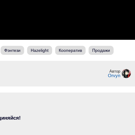
Фэнтези
Hazelight
Кооператив
Продажи
Автор
Orvyn
диняйся!