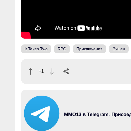
It Takes Two
RPG
Приключения
Экшен
+1
MMO13 в Telegram. Присое