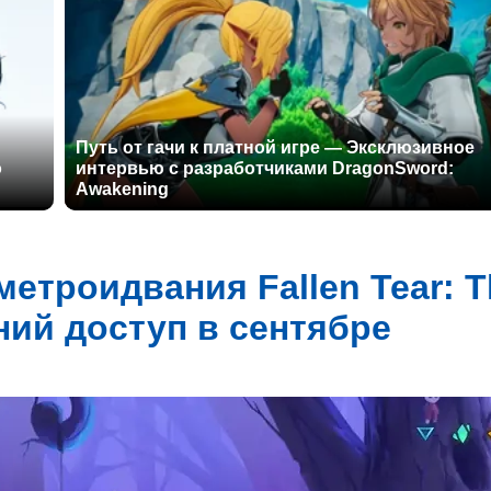
Путь от гачи к платной игре — Эксклюзивное
о
интервью с разработчиками DragonSword:
Awakening
метроидвания Fallen Tear: T
ний доступ в сентябре