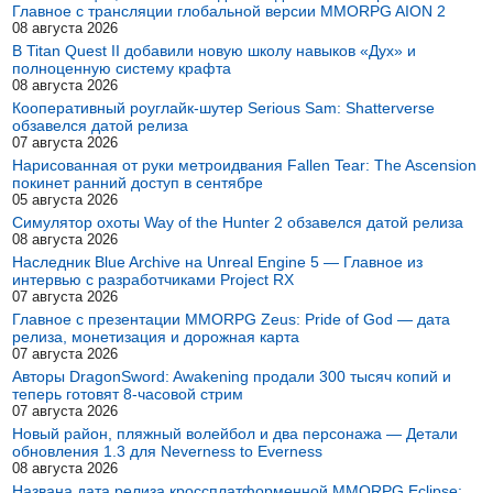
Главное с трансляции глобальной версии MMORPG AION 2
08 августа 2026
В Titan Quest II добавили новую школу навыков «Дух» и
полноценную систему крафта
08 августа 2026
Кооперативный роуглайк-шутер Serious Sam: Shatterverse
обзавелся датой релиза
07 августа 2026
Нарисованная от руки метроидвания Fallen Tear: The Ascension
покинет ранний доступ в сентябре
05 августа 2026
Симулятор охоты Way of the Hunter 2 обзавелся датой релиза
08 августа 2026
Наследник Blue Archive на Unreal Engine 5 — Главное из
интервью с разработчиками Project RX
07 августа 2026
Главное с презентации MMORPG Zeus: Pride of God — дата
релиза, монетизация и дорожная карта
07 августа 2026
Авторы DragonSword: Awakening продали 300 тысяч копий и
теперь готовят 8-часовой стрим
07 августа 2026
Новый район, пляжный волейбол и два персонажа — Детали
обновления 1.3 для Neverness to Everness
08 августа 2026
Названа дата релиза кроссплатформенной MMORPG Eclipse: