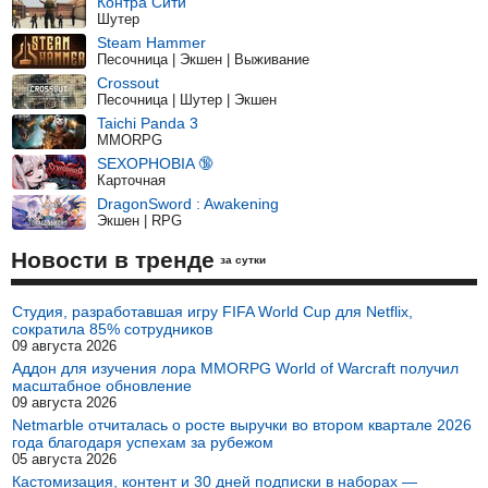
Контра Сити
Шутер
Steam Hammer
Песочница | Экшен | Выживание
Crossout
Песочница | Шутер | Экшен
Taichi Panda 3
MMORPG
SEXOPHOBIA 🔞
Карточная
DragonSword : Awakening
Экшен | RPG
Новости в тренде
за сутки
Студия, разработавшая игру FIFA World Cup для Netflix,
сократила 85% сотрудников
09 августа 2026
Аддон для изучения лора MMORPG World of Warcraft получил
масштабное обновление
09 августа 2026
Netmarble отчиталась о росте выручки во втором квартале 2026
года благодаря успехам за рубежом
05 августа 2026
Кастомизация, контент и 30 дней подписки в наборах —