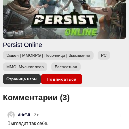
Persist Online
Экшен
|
MMORPG
|
Песочница
|
Выживание
PC
ММО, Мультиплеер
Бесплатная
Страница игры
Подписаться
Комментарии (
3
)
AHrEJl
2 г.
Выглядит так себе.