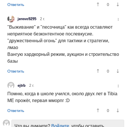
0
jerevo9295
2 г.
"Выживание" и "песочница" как всегда оставляют
неприятное безконтентное послевкусие.
"дружественный огонь" для тактики и стратегии,
лмао
Вангую хардкорный режим, аукцион и строительство
базы
0
ejtrb
2 г.
Помню, когда в школе учился, около двух лет в Tibia
ME прожёг, первая мморпг :D
0
Что вы думаете?
Войдите
, чтобы оставить