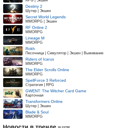
RPG | Экшен
Destiny 2
Шутер | Экшен
Secret World Legends
MMORPG | Экшен
RF Online 2
MMORPG
Lineage M
MMORPG
Rokh
Песочница | Симулятор | Экшен | Выживание
Riders of Icarus
MMORPG
The Elder Scrolls Online
MMORPG
SpellForce 3 Reforced
Стратегия | RPG
GWENT: The Witcher Card Game
Карточная
Transformers Online
Шутер | Экшен
Blade & Soul
MMORPG
Новости в тренде
за сутки