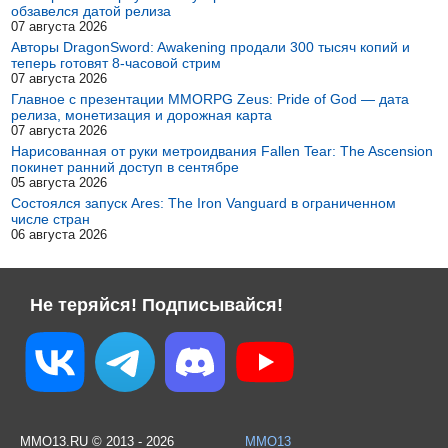
обзавелся датой релиза
07 августа 2026
Авторы DragonSword: Awakening продали 300 тысяч копий и
теперь готовят 8-часовой стрим
07 августа 2026
Главное с презентации MMORPG Zeus: Pride of God — дата
релиза, монетизация и дорожная карта
07 августа 2026
Нарисованная от руки метроидвания Fallen Tear: The Ascension
покинет ранний доступ в сентябре
05 августа 2026
Состоялся запуск Ares: The Iron Vanguard в ограниченном
числе стран
06 августа 2026
Не теряйся! Подписывайся!
MMO13.RU © 2013 - 2026
MMO13