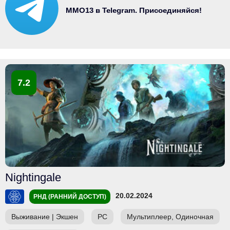
MMO13 в Telegram. Присоединяйся!
7.2
Nightingale
20.02.2024
РНД (РАННИЙ ДОСТУП)
Выживание
|
Экшен
PC
Мультиплеер, Одиночная