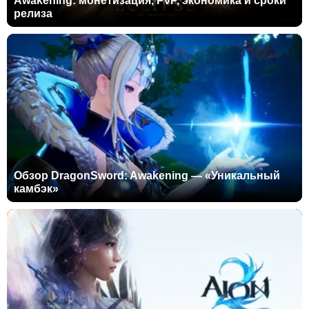
Awakening: монетизация, PvP, экономика и сроки
релиза
Обзор DragonSword: Awakening — «Уникальный
камбэк»