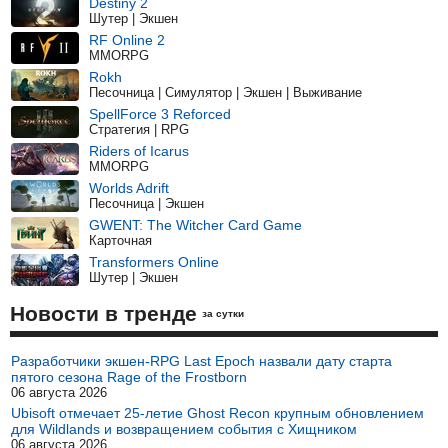
Destiny 2
Шутер | Экшен
RF Online 2
MMORPG
Rokh
Песочница | Симулятор | Экшен | Выживание
SpellForce 3 Reforced
Стратегия | RPG
Riders of Icarus
MMORPG
Worlds Adrift
Песочница | Экшен
GWENT: The Witcher Card Game
Карточная
Transformers Online
Шутер | Экшен
Новости в тренде
за сутки
Разработчики экшен-RPG Last Epoch назвали дату старта
пятого сезона Rage of the Frostborn
06 августа 2026
Ubisoft отмечает 25-летие Ghost Recon крупным обновлением
для Wildlands и возвращением события с Хищником
06 августа 2026