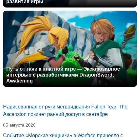
развития игры
Путь от гачи к платной игре — Эксклюзивное
интервью с разработчиками DragonSword:
Awakening
Нарисованная от руки метроидвания Fallen Tear: The
Ascension покинет ранний доступ в сентябре
05 августа 2026
Событие «Морские хищники» в Warface принесло с