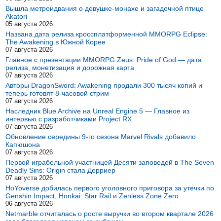
Вышла метроидвания о девушке-монахе и загадочной птице
Akatori
05 августа 2026
Названа дата релиза кроссплатформенной MMORPG Eclipse:
The Awakening в Южной Корее
07 августа 2026
Главное с презентации MMORPG Zeus: Pride of God — дата
релиза, монетизация и дорожная карта
07 августа 2026
Авторы DragonSword: Awakening продали 300 тысяч копий и
теперь готовят 8-часовой стрим
07 августа 2026
Наследник Blue Archive на Unreal Engine 5 — Главное из
интервью с разработчиками Project RX
07 августа 2026
Обновление середины 9-го сезона Marvel Rivals добавило
Капюшона
07 августа 2026
Первой играбельной участницей Десяти заповедей в The Seven
Deadly Sins: Origin стала Дерриер
07 августа 2026
HoYoverse добилась первого уголовного приговора за утечки по
Genshin Impact, Honkai: Star Rail и Zenless Zone Zero
06 августа 2026
Netmarble отчиталась о росте выручки во втором квартале 2026