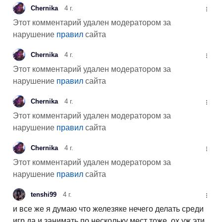
Chernika
4 г.
Этот комментарий удален модератором за
нарушение
правил
сайта
Chernika
4 г.
Этот комментарий удален модератором за
нарушение
правил
сайта
Chernika
4 г.
Этот комментарий удален модератором за
нарушение
правил
сайта
Chernika
4 г.
Этот комментарий удален модератором за
нарушение
правил
сайта
tenshi99
4 г.
и все же я думаю что железяке нечего делать среди
игр да и занимать по нескольку мест тоже. ох уж эти