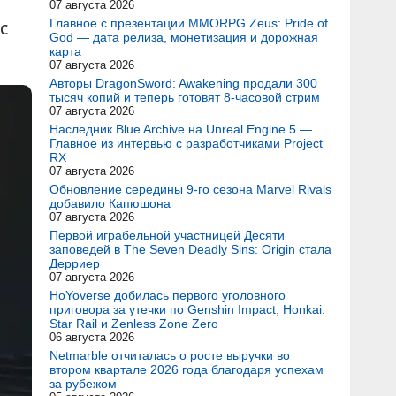
07 августа 2026
с
Главное с презентации MMORPG Zeus: Pride of
God — дата релиза, монетизация и дорожная
карта
07 августа 2026
Авторы DragonSword: Awakening продали 300
тысяч копий и теперь готовят 8-часовой стрим
07 августа 2026
Наследник Blue Archive на Unreal Engine 5 —
Главное из интервью с разработчиками Project
RX
07 августа 2026
Обновление середины 9-го сезона Marvel Rivals
добавило Капюшона
07 августа 2026
Первой играбельной участницей Десяти
заповедей в The Seven Deadly Sins: Origin стала
Дерриер
07 августа 2026
HoYoverse добилась первого уголовного
приговора за утечки по Genshin Impact, Honkai:
Star Rail и Zenless Zone Zero
06 августа 2026
Netmarble отчиталась о росте выручки во
втором квартале 2026 года благодаря успехам
за рубежом