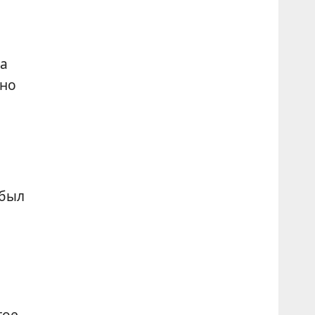
на
 но
 был
гое