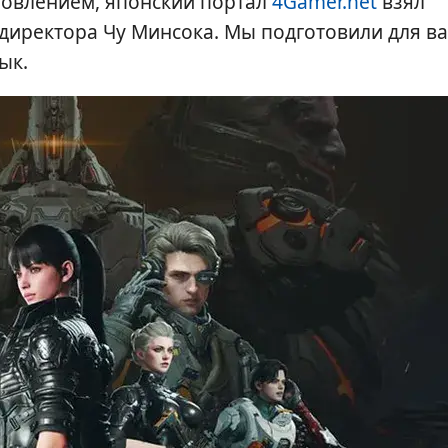
новлением, японский портал
4Gamer.net
взял
директора Чу Минсока. Мы подготовили для ва
ык.