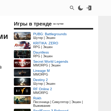
Игры в тренде
за сутки
ми
PUBG: Battlegrounds
Шутер | Экшен
KRITIKA: ZERO
RPG | Экшен
Dauntless
RPG | Экшен
Secret World Legends
MMORPG | Экшен
а
Lineage M
MMORPG
Destiny 2
Шутер | Экшен
RF Online 2
MMORPG
Rokh
Песочница | Симулятор | Экшен |
Выживание
SpellForce 3 Reforced