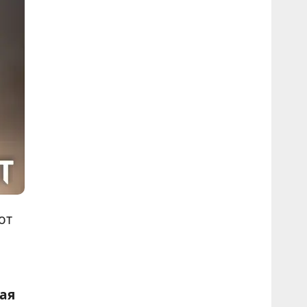
от
ая