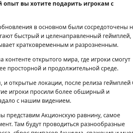
й опыт вы хотите подарить игрокам с
 обновления в основном были сосредоточены 
агают быстрый и целенаправленный геймплей,
бывает кратковременным и разрозненным.
 контенте открытого мира, где игроки смогут
лее просторной и продолжительной среде.
я, и открытые локации, после релиза геймплей
гие игроки просили более обширный и
адало с нашим видением.
мы представим Акционскую равнину, самое
ент. Там будут проводиться разнообразные
сса, сброс припасов Акциума, сражения и мно