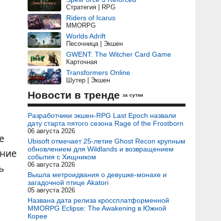
Стратегия | RPG
Riders of Icarus
MMORPG
Worlds Adrift
Песочница | Экшен
GWENT: The Witcher Card Game
Карточная
Transformers Online
Шутер | Экшен
Новости в тренде
за сутки
Разработчики экшен-RPG Last Epoch назвали
дату старта пятого сезона Rage of the Frostborn
06 августа 2026
е
Ubisoft отмечает 25-летие Ghost Recon крупным
обновлением для Wildlands и возвращением
ание
события с Хищником
06 августа 2026
ь
Вышла метроидвания о девушке-монахе и
загадочной птице Akatori
05 августа 2026
Названа дата релиза кроссплатформенной
MMORPG Eclipse: The Awakening в Южной
Корее