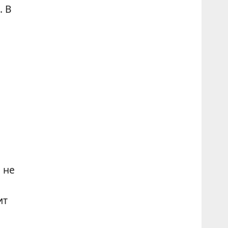
. В
 не
ит