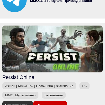
MMO13 в Telegram. Присоединяйся!
Persist Online
Экшен
|
MMORPG
|
Песочница
|
Выживание
PC
ММО, Мультиплеер
Бесплатная
Страница игры